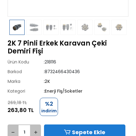
2K 7 Pinli Erkek Karavan Çeki
Demiri Fişi
Ürün Kodu
:218116
Barkod
:8732466430436
Marka
:2K
Kategori
:Enerji Fiş/Soketler
269,18 TL
%2
263,80 TL
indirim
Sepete Ekle