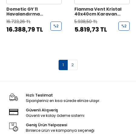
Dometic GY 11
Fiamma Vent Kristal
Havalandırma
40x40cm Karavan
Vantilatörü 105 M3/Sa
Tavan Heki
16.723,26 TL
5.938,50 TL
Motorlu
Havalandırma
%2
%2
16.388,79 TL
5.819,73 TL
1
2
Hızlı Teslimat
Siparişleriniz en kısa sürede elinize ulaşır.
Güvenli Alışveriş
Güvenli ve kolay ödeme sistemi
Geniş Ürün Yelpazesi
Binlerce ürün ve kampanya seçeneği