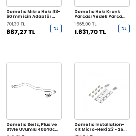
Dometic Mikro Heki 43-
Dometic Heki Krank
60 mm için Adaptör
Parçası Yedek Parça
Çerçeve
No. 550E2709
701,30 TL
1.665,00 TL
%2
%2
687,27 TL
1.631,70 TL
Dometic Seitz, Plus ve
Dometic Installation-
Style Uyumlu 40x40cm
Kit Micro-Heki 23 - 25
Heki Açma Kolu
mm