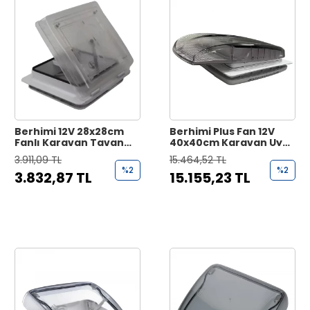
Berhimi 12V 28x28cm
Berhimi Plus Fan 12V
Fanlı Karavan Tavan
40x40cm Karavan Uyku
Heki
Kliması
3.911,09 TL
15.464,52 TL
%2
%2
3.832,87 TL
15.155,23 TL