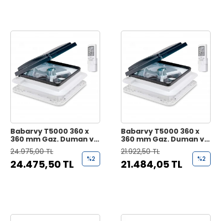
Babarvy T5000 360 x
Babarvy T5000 360 x
360 mm Gaz. Duman ve
360 mm Gaz. Duman ve
Yağmur Sensörlü Fanlı
Yağmur Sensörlü Fanlı
24.975,00 TL
21.922,50 TL
Aydınlatmalı Tavan
Tavan Heki
%2
%2
24.475,50 TL
21.484,05 TL
Heki