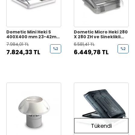
Dometic Mini Heki S
Dometic Micro Heki 280
400X400 mm 23-42mm
X 280 ZH ve Sineklikli
Karavan Tavan Heki
Karavan Tavan Heki
7.984,01 TL
6.581,41 TL
%2
%2
7.824,33 TL
6.449,78 TL
Tükendi