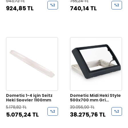
943,72 TL
755,24 TL
%2
%2
924,85 TL
740,14 TL
Dometic 1-4 için Seitz
Dometic Midi Heki Style
Heki Spoyler 1100mm
500x700 mm Gri
Karavan Tavan Heki
5.178,82 TL
39.056,90 TL
%2
%2
5.075,24 TL
38.275,76 TL