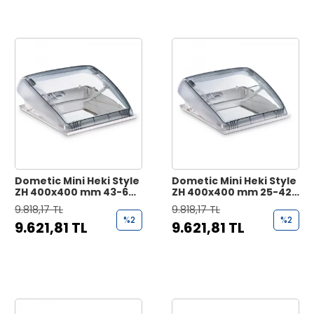
Dometic Mini Heki Style
Dometic Mini Heki Style
ZH 400x400 mm 43-60
ZH 400x400 mm 25-42
mm Karavan Tavan
mm Karavan Tavan
9.818,17 TL
9.818,17 TL
Heki
Heki
%2
%2
9.621,81 TL
9.621,81 TL