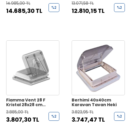
Kumandalı, Yağmur
Tavan Heki
14.985,00 TL
13.071,58 TL
Sensörlü Tavan Heki
%2
%2
14.685,30 TL
12.810,15 TL
Fiamma Vent 28 F
Berhimi 40x40cm
Kristal 28x28 cm
Karavan Tavan Heki
Karavan Tavan Heki
3.885,00 TL
3.823,95 TL
%2
%2
3.807,30 TL
3.747,47 TL