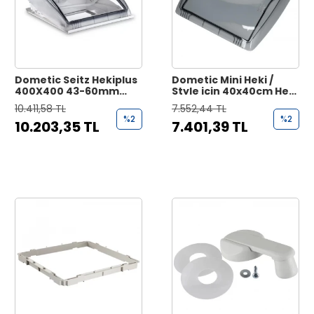
Dometic Seitz Hekiplus
Dometic Mini Heki /
400X400 43-60mm
Style için 40x40cm Heki
Karavan Tavan Heki
Yedek Cam
10.411,58 TL
7.552,44 TL
%2
%2
10.203,35 TL
7.401,39 TL