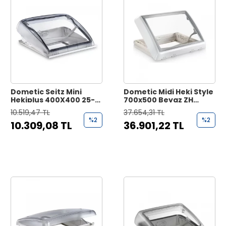
Dometic Seitz Mini
Dometic Midi Heki Style
Hekiplus 400X400 25-
700x500 Beyaz ZH
42mm Karavan Tavan
Karavan Tavan Heki
10.519,47 TL
37.654,31 TL
Heki
%2
%2
10.309,08 TL
36.901,22 TL