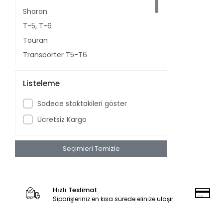
Sharan
T-5, T-6
Touran
Transporter T5-T6
Volkswagen Caddy
Listeleme
Volkswagen Passat
Volkswagen Tiguan
Sadece stoktakileri göster
Volkswagen Touareg
Ücretsiz Kargo
Seçimleri Temizle
Hızlı Teslimat
Siparişleriniz en kısa sürede elinize ulaşır.