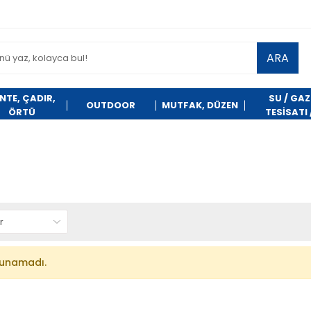
ARA
NTE, ÇADIR,
SU / GAZ
OUTDOOR
MUTFAK, DÜZEN
ÖRTÜ
TESİSATI 
TEMİZLİK
lunamadı.