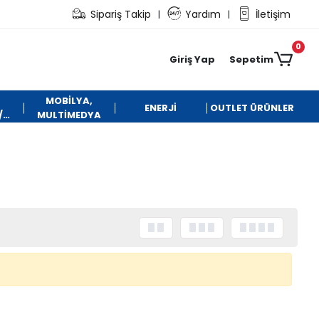
Sipariş Takip
Yardım
İletişim
|
|
0
Giriş Yap
Sepetim
MOBİLYA,
ENERJİ
OUTLET ÜRÜNLER
/
MULTİMEDYA