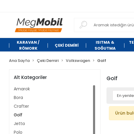
KARAVAN /
ISITMA &
TE
ÇEKİ DEMİRİ
RÖMORK
SOĞUTMA
Ana Sayfa
Çeki Demiri
Volkswagen
Golf
Alt Kategoriler
Golf
Amarok
Bora
Crafter
Ürün bu
Golf
Jetta
Polo