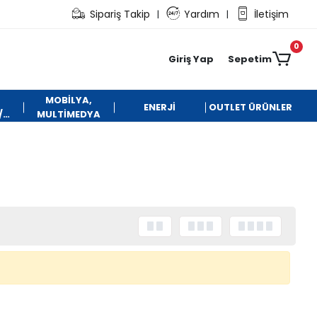
Sipariş Takip
Yardım
İletişim
|
|
0
Giriş Yap
Sepetim
MOBİLYA,
ENERJİ
OUTLET ÜRÜNLER
/
MULTİMEDYA