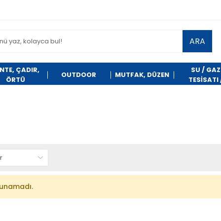
ARA
NTE, ÇADIR,
SU / GAZ
OUTDOOR
MUTFAK, DÜZEN
ÖRTÜ
TESİSATI 
TEMİZLİK
lunamadı.