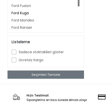
Ford Fusion
Ford Kuga
Ford Mondeo
Ford Ranger
Ford S-Max
Listeleme
Ford Tourneo
Ford Transit
Sadece stoktakileri göster
Galaxy
Ücretsiz Kargo
Seçimleri Temizle
Hızlı Teslimat
Siparişleriniz en kısa sürede elinize ulaşır.