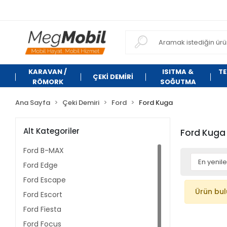
KARAVAN /
ISITMA &
TE
ÇEKİ DEMİRİ
RÖMORK
SOĞUTMA
Ana Sayfa
Çeki Demiri
Ford
Ford Kuga
Alt Kategoriler
Ford Kuga
Ford B-MAX
Ford Edge
Ford Escape
Ürün bu
Ford Escort
Ford Fiesta
Ford Focus