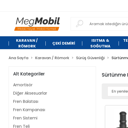
KARAVAN /
ISITMA &
TE
ÇEKİ DEMİRİ
RÖMORK
SOĞUTMA
Ana Sayfa
Karavan / Römork
Sürüş Güvenliği
Sürtünme
Alt Kategoriler
Sürtünme B
Amortisör
Diğer Aksesuarlar
Fren Balatası
Fren Kampanası
Fren Sistemi
Fren Teli