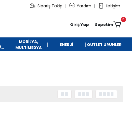
Sipariş Takip
Yardım
İletişim
|
|
0
Giriş Yap
Sepetim
MOBİLYA,
ENERJİ
OUTLET ÜRÜNLER
/
MULTİMEDYA