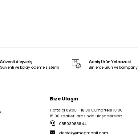
Güvenli Alışveriş
Geniş Ürün Yelpazesi
Güvenli ve kolay ödeme sistemi
Binlerce ürün ve kampany
Bize Ulaşın
Haftaiçi 09:00 - 18:00 Cumartesi 10:00 -
k
15:00 saatleri arasında ulaşabilirsiniz.
08503088844
a
destek@megmobil.com