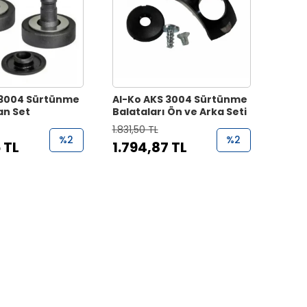
 3004 Sürtünme
Al-Ko AKS 3004 Sürtünme
an Set
Balataları Ön ve Arka Seti
1.831,50 TL
%2
%2
 TL
1.794,87 TL