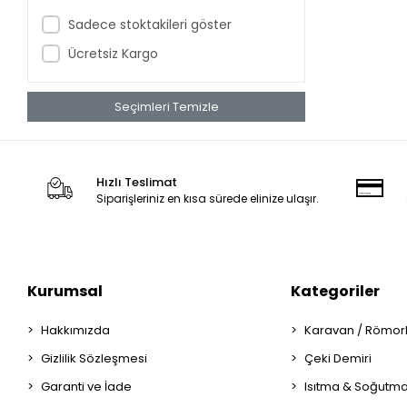
Sadece stoktakileri göster
Ücretsiz Kargo
Seçimleri Temizle
Hızlı Teslimat
Siparişleriniz en kısa sürede elinize ulaşır.
Kurumsal
Kategoriler
Hakkımızda
Karavan / Römor
Gizlilik Sözleşmesi
Çeki Demiri
Garanti ve İade
Isıtma & Soğutm