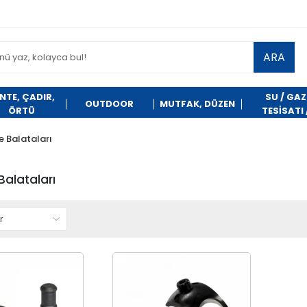
ARA
NTE, ÇADIR,
SU / GAZ
OUTDOOR
MUTFAK, DÜZEN
ÖRTÜ
TESİSATI 
TEMİZLİK
 Balataları
alataları