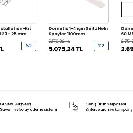
stallation-Kit
Dometic 1-4 için Seitz Heki
Dometic Midi-
i 23 - 25 mm
Spoyler 1100mm
60 M
Kiti
5.178,82 TL
2.751,
%2
%2
TL
5.075,24 TL
2.6
Güvenli Alışveriş
Geniş Ürün Yelpazesi
Güvenli ve kolay ödeme sistemi
Binlerce ürün ve kampany