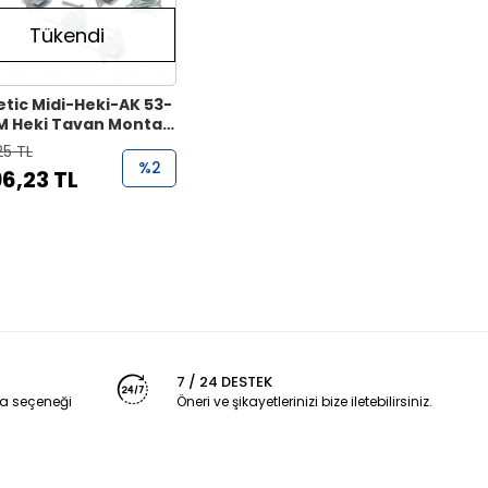
Tükendi
Heki-AK 53-
M Heki Tavan Montaj
25 TL
%2
96,23 TL
7 / 24 DESTEK
a seçeneği
Öneri ve şikayetlerinizi bize iletebilirsiniz.