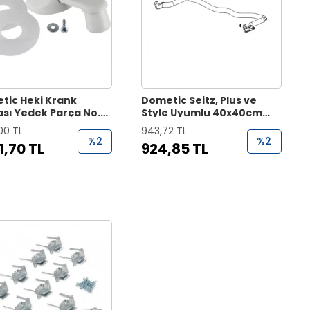
tic Heki Krank
Dometic Seitz, Plus ve
ası Yedek Parça No.
Style Uyumlu 40x40cm
2709
Heki Açma Kolu
00 TL
943,72 TL
%2
%2
1,70 TL
924,85 TL