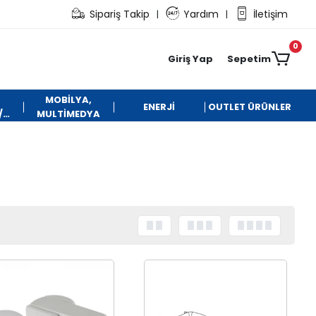
Sipariş Takip
Yardım
İletişim
|
|
0
Giriş Yap
Sepetim
MOBİLYA,
ENERJİ
OUTLET ÜRÜNLER
/
MULTİMEDYA