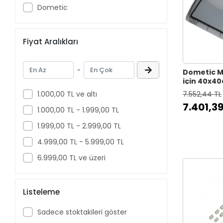
Dometic
Fiyat Aralıkları
-
Dometic Mi
için 40x4
Cam
1.000,00 TL ve altı
7.552,44 TL
7.401,39
1.000,00 TL - 1.999,00 TL
1.999,00 TL - 2.999,00 TL
4.999,00 TL - 5.999,00 TL
6.999,00 TL ve üzeri
Listeleme
Sadece stoktakileri göster