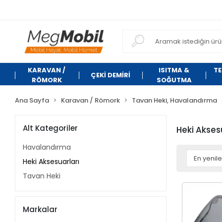
KARAVAN /
ISITMA &
TE
ÇEKİ DEMİRİ
RÖMORK
SOĞUTMA
Ana Sayfa
Karavan / Römork
Tavan Heki, Havalandırma
Alt Kategoriler
Heki Akses
Havalandırma
Heki Aksesuarları
Tavan Heki
Markalar