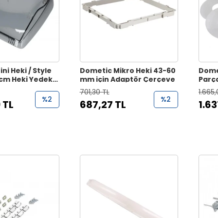
ni Heki / Style
Dometic Mikro Heki 43-60
Dome
0cm Heki Yedek
mm için Adaptör Çerçeve
Parç
550E
701,30 TL
1.665,
%2
%2
 TL
687,27 TL
1.63