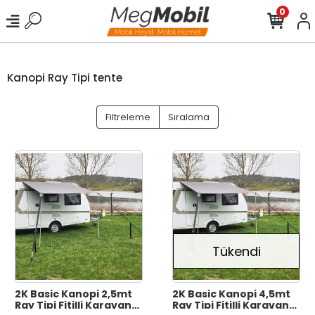
0
Kanopi Ray Tipi tente
Filtreleme
Sıralama
Tükendi
2K Basic Kanopi 2,5mt
2K Basic Kanopi 4,5mt
Ray Tipi Fitilli Karavan
Ray Tipi Fitilli Karavan