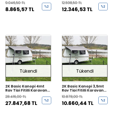
Tente
Tente
9.046,50 TL
12.598,50 TL
%2
%2
8.865,57 TL
12.346,53 TL
Tükendi
Tükendi
2K Basic Kanopi 4mt
2K Basic Kanopi 3,5mt
Ray Tipi Fitilli Karavan
Ray Tipi Fitilli Karavan
Tente
Tente
28.416,00 TL
10.878,00 TL
%2
%2
27.847,68 TL
10.660,44 TL