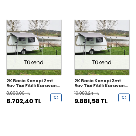
Tükendi
Tükendi
2K Basic Kanopi 2mt
2K Basic Kanopi 3mt
Ray Tipi Fitilli Karavan
Ray Tipi Fitilli Karavan
Tente
Tente
8.880,00 TL
10.083,24 TL
%2
%2
8.702,40 TL
9.881,58 TL