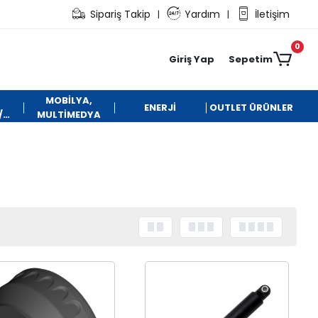
Sipariş Takip
Yardım
İletişim
|
|
0
Giriş Yap
Sepetim
MOBİLYA,
ENERJİ
OUTLET ÜRÜNLER
/
MULTİMEDYA