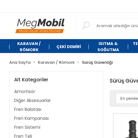
KARAVAN /
ISITMA &
TE
ÇEKİ DEMİRİ
RÖMORK
SOĞUTMA
Ana Sayfa
Karavan / Römork
Sürüş Güvenliği
Alt Kategoriler
Sürüş Güve
Amortisör
Diğer Aksesuarlar
Fren Balatası
Fren Kampanası
Fren Sistemi
Fren Teli