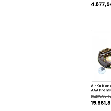
4.677,5
Al-Ko Kend
AAA Prem
Fren Siste
16.206,00 T
15.881,8