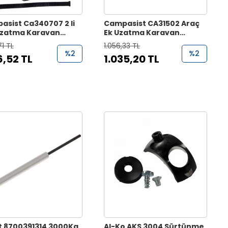
asist Ca340707 2 li
Campasist CA31502 Araç
Uzatma Karavan
Ek Uzatma Karavan
sı
Aynası
71 TL
1.056,33 TL
%2
%2
6,52 TL
1.035,20 TL
t 8700391314 3000Kg
Al-Ko AKS 3004 Sürtünme