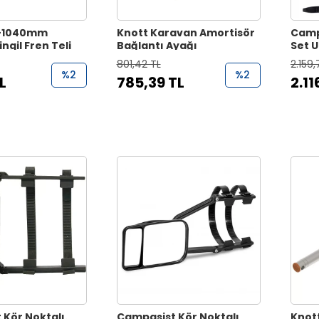
0-1040mm
Knott Karavan Amortisör
Camp
ngil Fren Teli
Bağlantı Ayağı
Set 
Ayna
801,42 TL
2.159,
%2
%2
L
785,39 TL
2.11
Kör Noktalı.
Campasist Kör Noktalı,
Knot