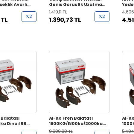
seklik Ayarlı
Geniş Görüş Ek Uzatma
Yedek
k Uzatma
Karavan Aynası
Amor
1.419,11 TL
4.606
%2
%2
 TL
1.390,73 TL
4.5
 Balatası
Al-Ko Fren Balatası
Al-Ko
g Dingil RB
1600KG/1800kg/2000kg
1000
1637
Dingil RB 2360-2361
Dingi
9.990,00 TL
5.494