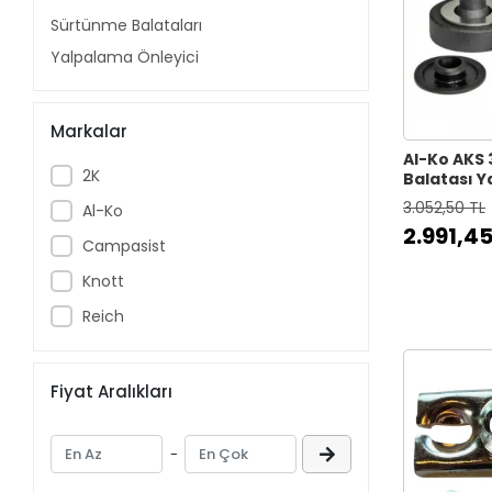
Sürtünme Balataları
Yalpalama Önleyici
Markalar
Al-Ko AKS
2K
Balatası Y
3.052,50 TL
Al-Ko
2.991,45
Campasist
Knott
Reich
Fiyat Aralıkları
-