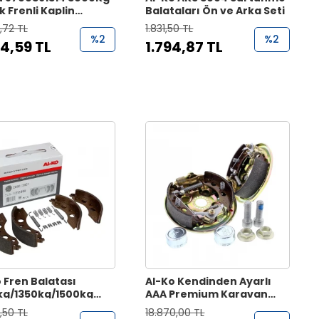
 Frenli Kaplin
Balataları Ön ve Arka Seti
tisörü
,72 TL
1.831,50 TL
%2
%2
14,59 TL
1.794,87 TL
 Fren Balatası
Al-Ko Kendinden Ayarlı
kg/1350kg/1500kg
AAA Premium Karavan
l RB 2050/2051
Fren Sistemi 2361
,50 TL
18.870,00 TL