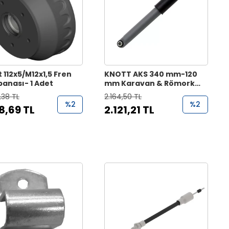
 112x5/M12x1,5 Fren
KNOTT AKS 340 mm-120
anası- 1 Adet
mm Karavan & Römork
Amortisörü
,38 TL
2.164,50 TL
%2
%2
8,69 TL
2.121,21 TL