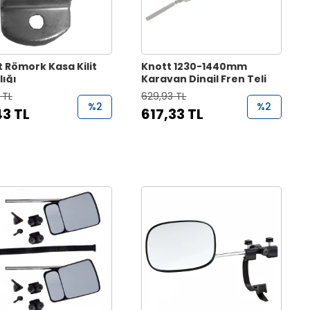
 Römork Kasa Kilit
Knott 1230-1440mm
lığı
Karavan Dingil Fren Teli
 TL
629,93 TL
%2
%2
43 TL
617,33 TL