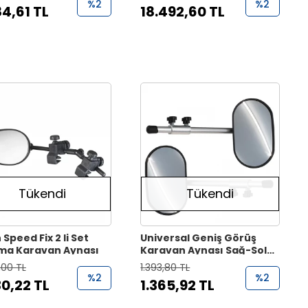
%2
%2
84,61 TL
18.492,60 TL
Tükendi
Tükendi
 Speed Fix 2 li Set
Universal Geniş Görüş
ma Karavan Aynası
Karavan Aynası Sağ-Sol
Çift ( Alüminyum )
,00 TL
1.393,80 TL
%2
%2
30,22 TL
1.365,92 TL