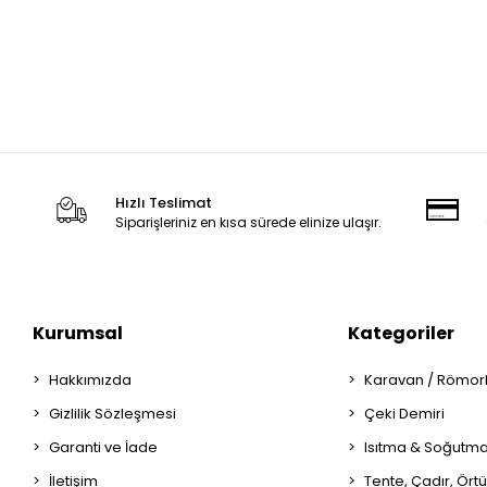
Hızlı Teslimat
Siparişleriniz en kısa sürede elinize ulaşır.
Kurumsal
Kategoriler
Hakkımızda
Karavan / Römor
Gizlilik Sözleşmesi
Çeki Demiri
Garanti ve İade
Isıtma & Soğutm
İletişim
Tente, Çadır, Örtü