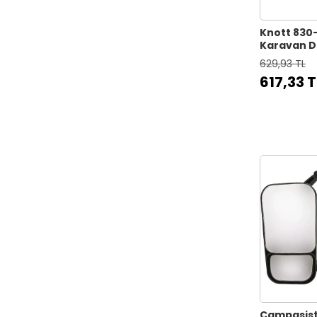
Knott 83
Karavan Di
629,93 TL
617,33 T
Campasist 