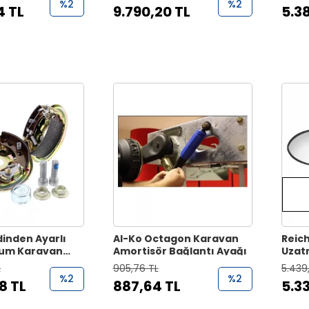
%2
%2
4 TL
9.790,20 TL
5.3
inden Ayarlı
Al-Ko Octagon Karavan
Reich
ium Karavan
Amortisör Bağlantı Ayağı
Uzat
mi 2051 T
L
905,76 TL
5.439
%2
%2
8 TL
887,64 TL
5.3