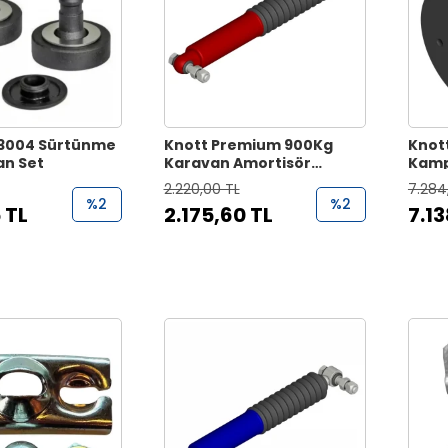
 3004 Sürtünme
Knott Premium 900Kg
Knott
an Set
Karavan Amortisör
Kamp
Kırmızı
2.220,00 TL
7.284
%2
%2
 TL
2.175,60 TL
7.13