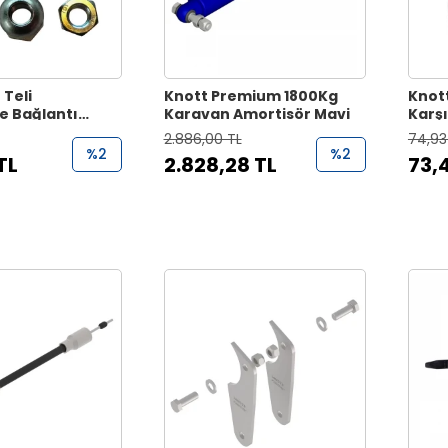
 Teli
Knott Premium 1800Kg
Knott
 Bağlantı
Karavan Amortisör Mavi
Karşı
2.886,00 TL
74,93
%2
%2
TL
2.828,28 TL
73,