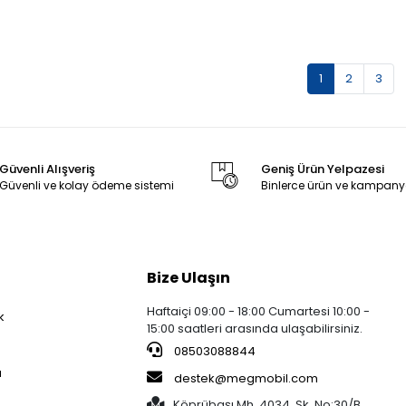
1
2
3
Güvenli Alışveriş
Geniş Ürün Yelpazesi
Güvenli ve kolay ödeme sistemi
Binlerce ürün ve kampany
Bize Ulaşın
Haftaiçi 09:00 - 18:00 Cumartesi 10:00 -
k
15:00 saatleri arasında ulaşabilirsiniz.
08503088844
a
destek@megmobil.com
Köprübaşı Mh. 4034. Sk. No:30/B