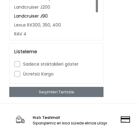
Landcruiser J200
Landcruiser J90
Lexus RX300, 350, 400
RAV 4
Toyota Proace
Listeleme
Toyota Verso
Yaris
Sadece stoktakileri göster
Ücretsiz Kargo
Seçimleri Temizle
Hızlı Teslimat
Siparişleriniz en kısa sürede elinize ulaşır.