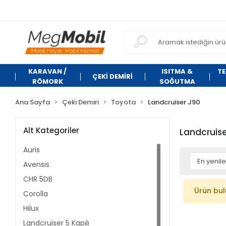
KARAVAN /
ISITMA &
TE
ÇEKİ DEMİRİ
RÖMORK
SOĞUTMA
Ana Sayfa
Çeki Demiri
Toyota
Landcruiser J90
Alt Kategoriler
Landcruise
Auris
Avensis
CHR 5DB
Ürün bu
Corolla
Hilux
Landcruiser 5 Kapılı