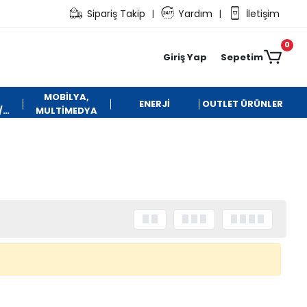
Sipariş Takip
Yardım
İletişim
|
|
0
Giriş Yap
Sepetim
MOBİLYA,
ENERJİ
OUTLET ÜRÜNLER
/
MULTİMEDYA