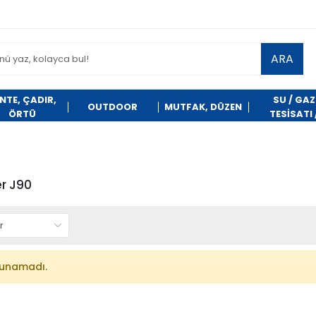
ARA
NTE, ÇADIR,
SU / GAZ
OUTDOOR
MUTFAK, DÜZEN
ÖRTÜ
TESİSATI 
TEMİZLİK
r J90
lunamadı.