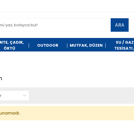
ARA
NTE, ÇADIR,
SU / GAZ
OUTDOOR
MUTFAK, DÜZEN
ÖRTÜ
TESİSATI 
TEMİZLİK
n
lunamadı.