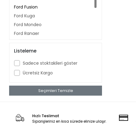
Ford Fusion
Ford Kuga
Ford Mondeo
Ford Ranger
Ford S-Max
Listeleme
Ford Tourneo
Ford Transit
Sadece stoktakileri göster
Galaxy
Ücretsiz Kargo
Seçimleri Temizle
Hızlı Teslimat
Siparişleriniz en kısa sürede elinize ulaşır.