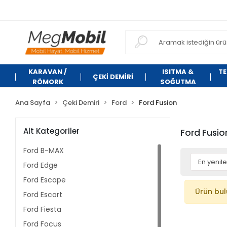
KARAVAN /
ISITMA &
TE
ÇEKİ DEMİRİ
RÖMORK
SOĞUTMA
Ana Sayfa
Çeki Demiri
Ford
Ford Fusion
Alt Kategoriler
Ford Fusio
Ford B-MAX
Ford Edge
Ford Escape
Ürün bu
Ford Escort
Ford Fiesta
Ford Focus