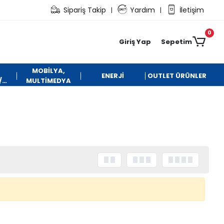
Sipariş Takip
Yardım
İletişim
|
|
0
Giriş Yap
Sepetim
MOBİLYA,
ENERJİ
OUTLET ÜRÜNLER
/
MULTİMEDYA