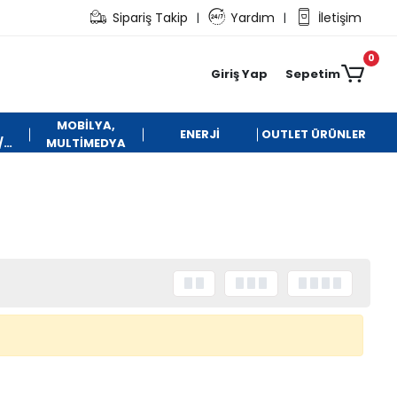
Sipariş Takip
Yardım
İletişim
|
|
0
Giriş Yap
Sepetim
MOBİLYA,
ENERJİ
OUTLET ÜRÜNLER
/
MULTİMEDYA