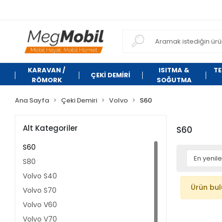
KARAVAN /
ISITMA &
TE
ÇEKİ DEMİRİ
RÖMORK
SOĞUTMA
Ana Sayfa
Çeki Demiri
Volvo
S60
Alt Kategoriler
S60
S60
S80
Volvo S40
Ürün bu
Volvo S70
Volvo V60
Volvo V70