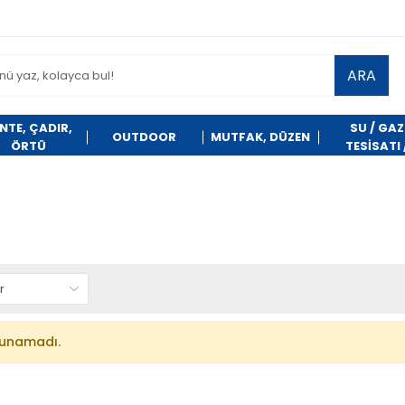
ARA
NTE, ÇADIR,
SU / GAZ
OUTDOOR
MUTFAK, DÜZEN
ÖRTÜ
TESİSATI 
TEMİZLİK
lunamadı.