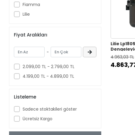
Fiamma
Lilie
Fiyat Aralıkları
Lilie Lp180
Dengeleyi
-
Tankı
4.963,03 TL
4.863,7
2.099,00 TL - 2.799,00 TL
4.199,00 TL - 4.899,00 TL
Listeleme
Sadece stoktakileri göster
Ücretsiz Kargo