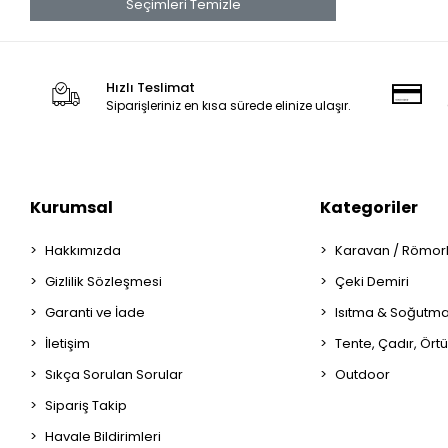
Seçimleri Temizle
Hızlı Teslimat
Siparişleriniz en kısa sürede elinize ulaşır.
Kurumsal
Kategoriler
Hakkımızda
Karavan / Römor
Gizlilik Sözleşmesi
Çeki Demiri
Garanti ve İade
Isıtma & Soğutm
İletişim
Tente, Çadır, Örtü
Sıkça Sorulan Sorular
Outdoor
Sipariş Takip
Havale Bildirimleri