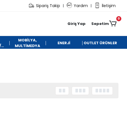
Sipariş Takip
Yardım
İletişim
|
|
0
Giriş Yap
Sepetim
MOBİLYA,
ENERJİ
OUTLET ÜRÜNLER
/
MULTİMEDYA