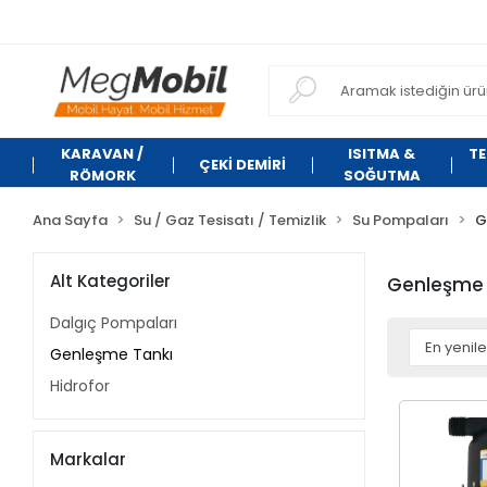
KARAVAN /
ISITMA &
TE
ÇEKİ DEMİRİ
RÖMORK
SOĞUTMA
Ana Sayfa
Su / Gaz Tesisatı / Temizlik
Su Pompaları
G
Alt Kategoriler
Genleşme 
Dalgıç Pompaları
Genleşme Tankı
Hidrofor
Markalar