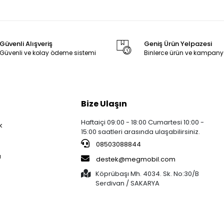
Güvenli Alışveriş
Geniş Ürün Yelpazesi
Güvenli ve kolay ödeme sistemi
Binlerce ürün ve kampany
Bize Ulaşın
Haftaiçi 09:00 - 18:00 Cumartesi 10:00 -
k
15:00 saatleri arasında ulaşabilirsiniz.
08503088844
a
destek@megmobil.com
Köprübaşı Mh. 4034. Sk. No:30/B
Serdivan / SAKARYA