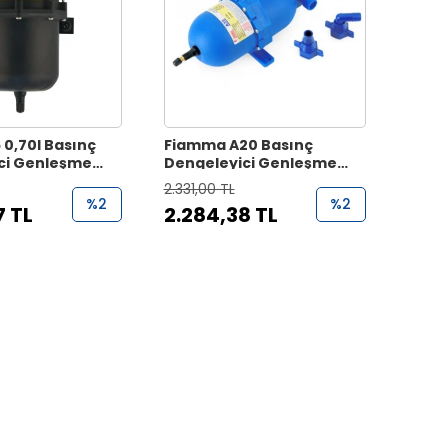
5 0,70l Basınç
Fiamma A20 Basınç
ci Genleşme
Dengeleyici Genleşme
Tankı
2.331,00 TL
%2
%2
7 TL
2.284,38 TL