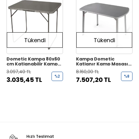
Tükendi
Tükendi
Dometic Kampa 80x60
Kampa Dometic
cm Katlanabilir Kamp
Katlanır Kamp Masası
Masası
(110x70cm)
3.097,40 TL
8.160,00 TL
%2
%8
3.035,45 TL
7.507,20 TL
Hızlı Teslimat