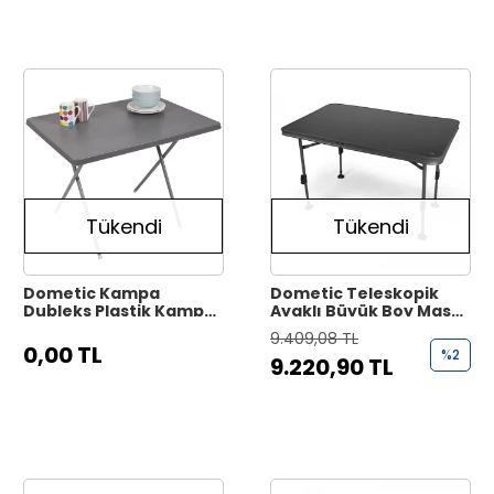
Tükendi
Tükendi
Dometic Kampa
Dometic Teleskopik
Dubleks Plastik Kamp
Ayaklı Büyük Boy Masa
Masası 79x59,5cm
(115x70cm)
9.409,08 TL
0,00 TL
%2
9.220,90 TL