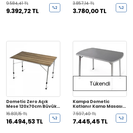
Masası 60x80 cm
Masası
9.584,41 TL
3.857,14 TL
%2
%2
9.392,72 TL
3.780,00 TL
Tükendi
Dometic Zero Açık
Kampa Dometic
Meşe 120x70cm Büyük
Katlanır Kamp Masası
Kamp Masası
(110x70cm)
16.831,15 TL
7.597,40 TL
%2
%2
16.494,53 TL
7.445,45 TL