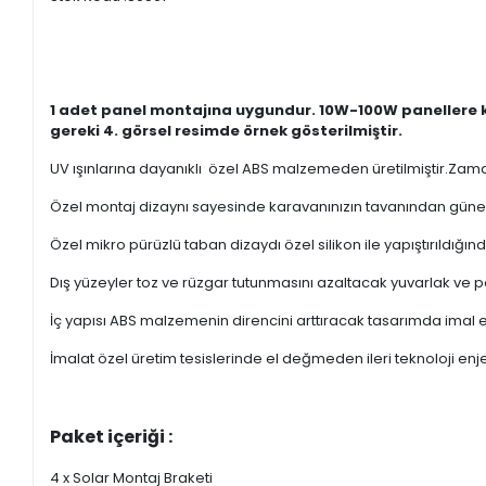
1 adet panel montajına uygundur. 10W-100W panellere ka
gereki 4. görsel resimde örnek gösterilmiştir.
UV ışınlarına dayanıklı özel ABS malzemeden üretilmiştir.Z
Özel montaj dizaynı sayesinde karavanınızın tavanından güneş 
Özel mikro pürüzlü taban dizaydı özel silikon ile yapıştırıldı
Dış yüzeyler toz ve rüzgar tutunmasını azaltacak yuvarlak ve p
İç yapısı ABS malzemenin direncini arttıracak tasarımda imal ed
İmalat özel üretim tesislerinde el değmeden ileri teknoloji enj
Paket içeriği :
4 x Solar Montaj Braketi