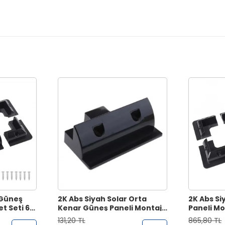
 Güneş
2K Abs Siyah Solar Orta
2K Abs Si
t Seti 6
Kenar Güneş Paneli Montaj
Paneli Mo
Braketi
Parça
131,20 TL
865,80 TL