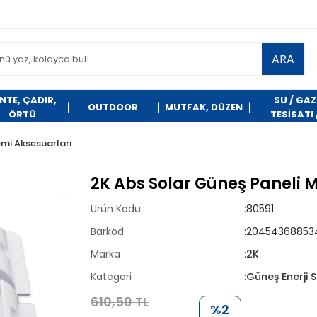
ARA
NTE, ÇADIR,
SU / GAZ
OUTDOOR
MUTFAK, DÜZEN
ÖRTÜ
TESİSATI 
TEMİZLİK
emi Aksesuarları
2K Abs Solar Güneş Paneli M
Ürün Kodu
:80591
Barkod
:20454368853
Marka
:2K
Kategori
:Güneş Enerji 
610,50 TL
%2