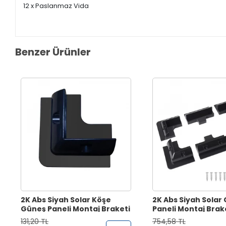
12 x Paslanmaz Vida
Benzer Ürünler
2K Abs Siyah Solar Köşe
2K Abs Siyah Solar
Güneş Paneli Montaj Braketi
Paneli Montaj Brake
Parça
131,20 TL
754,58 TL