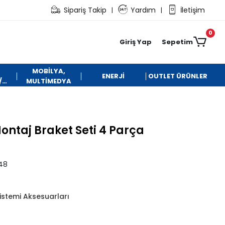
Sipariş Takip
Yardım
İletişim
|
|
0
Giriş Yap
Sepetim
MOBİLYA,
ENERJİ
OUTLET ÜRÜNLER
/
MULTİMEDYA
ontaj Braket Seti 4 Parça
48
Sistemi Aksesuarları