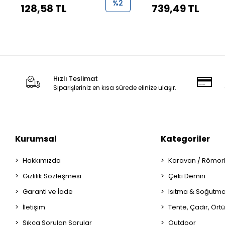
%2
128,58 TL
739,49 TL
Hızlı Teslimat
Siparişleriniz en kısa sürede elinize ulaşır.
Kurumsal
Kategoriler
Hakkımızda
Karavan / Römor
Gizlilik Sözleşmesi
Çeki Demiri
Garanti ve İade
Isıtma & Soğutm
İletişim
Tente, Çadır, Örtü
Sıkça Sorulan Sorular
Outdoor