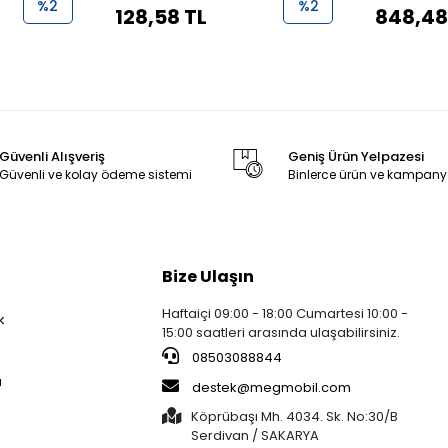
%2
%2
128,58 TL
848,48
Güvenli Alışveriş
Geniş Ürün Yelpazesi
Güvenli ve kolay ödeme sistemi
Binlerce ürün ve kampany
Bize Ulaşın
Haftaiçi 09:00 - 18:00 Cumartesi 10:00 -
k
15:00 saatleri arasında ulaşabilirsiniz.
08503088844
a
destek@megmobil.com
Köprübaşı Mh. 4034. Sk. No:30/B
Serdivan / SAKARYA