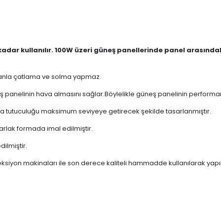
dar kullanılır. 100W üzeri güneş panellerinde panel arasında
amanla çatlama ve solma yapmaz.
panelinin hava almasını sağlar.Böylelikle güneş panelinin performansın
ğında tutuculuğu maksimum seviyeye getirecek şekilde tasarlanmıştır.
arlak formada imal edilmiştir.
ilmiştir.
eksiyon makinaları ile son derece kaliteli hammadde kullanılarak yapıl