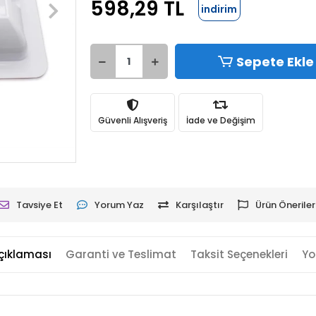
598,29 TL
indirim
Sepete Ekle
Güvenli Alışveriş
İade ve Değişim
Tavsiye Et
Yorum Yaz
Karşılaştır
Ürün Öneriler
çıklaması
Garanti ve Teslimat
Taksit Seçenekleri
Yo