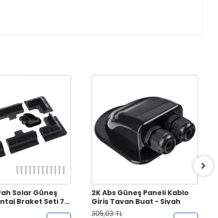
yah Solar Güneş
2K Abs Güneş Paneli Kablo
ntaj Braket Seti 7
Giriş Tavan Buat - Siyah
305,03 TL