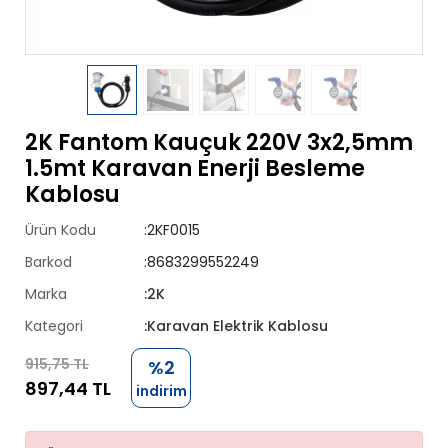
2K Fantom Kauçuk 220V 3x2,5mm
1.5mt Karavan Enerji Besleme
Kablosu
Ürün Kodu
:2KF0015
Barkod
:8683299552249
Marka
:2K
Kategori
:Karavan Elektrik Kablosu
915,75 TL
%2
897,44 TL
indirim