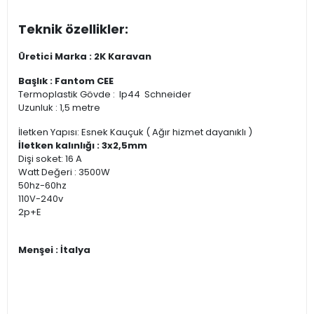
Teknik özellikler:
Üretici Marka : 2K Karavan
Başlık : Fantom CEE
Termoplastik Gövde : Ip44 Schneider
Uzunluk : 1,5 metre
İletken Yapısı: Esnek Kauçuk ( Ağır hizmet dayanıklı )
İletken kalınlığı : 3x2,5mm
Dişi soket: 16 A
Watt Değeri : 3500W
50hz-60hz
110V-240v
2p+E
Menşei : İtalya