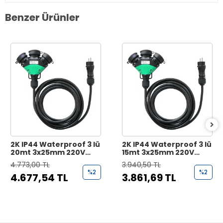
Benzer Ürünler
2K IP44 Waterproof 3 lü
2K IP44 Waterproof 3 lü
20mt 3x25mm 220V
15mt 3x25mm 220V
Enerji Uzatma Kablosu
Enerji Uzatma Kablosu
4.773,00 TL
3.940,50 TL
%2
%2
4.677,54 TL
3.861,69 TL