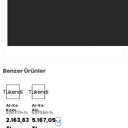
Benzer Ürünler
Tükendi
Tükendi
Al-Ko
Al-Ko
Komfortkit
Alu
2.207,79 TL
5.272,50 TL
Destek
Optik
2.163,63
5.167,05
Renk
%2
%2
Ön