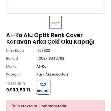
Al-Ko Alu Optik Renk Cover
Karavan Arka Çeki Oku Kapağı
Ürün Kodu
:1258802
Barkod
:4003718046762
Marka
:Al-Ko
Kategori
:Park Aksesuarları
10.133,19 TL
%2
9.930,53 TL
indirim
Ürün stokta bulunmamaktadır.