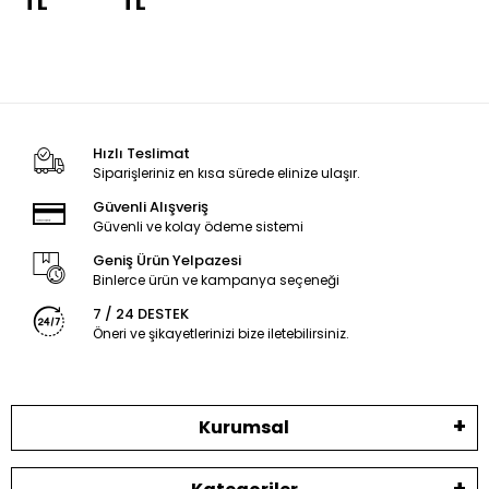
TL
TL
Cover
Çeki
Oku
Kapağı
Hızlı Teslimat
Siparişleriniz en kısa sürede elinize ulaşır.
Güvenli Alışveriş
Güvenli ve kolay ödeme sistemi
Geniş Ürün Yelpazesi
Binlerce ürün ve kampanya seçeneği
7 / 24 DESTEK
Öneri ve şikayetlerinizi bize iletebilirsiniz.
Kurumsal