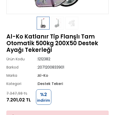
Al-Ko Katlanır Tip Flanşlı Tam
Otomatik 500kg 200X50 Destek
Ayağı Tekerleği
Ürün Kodu
:1212382
Barkod
:2071200833901
Marka
:Al-Ko
Kategori
:Destek Tekeri
7.347,98 TL
%2
7.201,02 TL
indirim