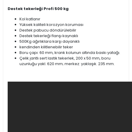
Destek tekerleği Profi 500 kg
Kol katlanır
Yüksek kaliteli korozyon koruması
Destek pabucu döndürülebilir
Destek tekerleği flanşı kaynaklı
500Kg ağırlıklara karşı dayanıklı
kendinden kilitlenebilir teker
Boru çapı: 60 mm, krank kolunun altında baskı yatağı.
Çelik jantlı sert lastik tekerlek, 200 x 50 mm, boru
uzunluğu yakl.
620 mm;
merkez: yaklaşık.
235 mm.