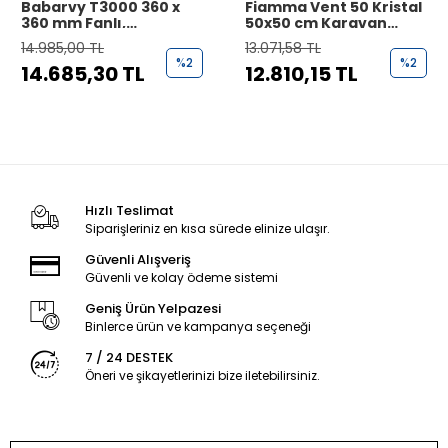
Babarvy T3000 360 x
Fiamma Vent 50 Kristal
360 mm Fanlı,
50x50 cm Karavan
Kumandalı, Yağmur
Tavan Heki
14.985,00 TL
13.071,58 TL
Sensörlü Tavan Heki
%2
%2
14.685,30 TL
12.810,15 TL
Hızlı Teslimat
Siparişleriniz en kısa sürede elinize ulaşır.
Güvenli Alışveriş
Güvenli ve kolay ödeme sistemi
Geniş Ürün Yelpazesi
Binlerce ürün ve kampanya seçeneği
7 / 24 DESTEK
Öneri ve şikayetlerinizi bize iletebilirsiniz.