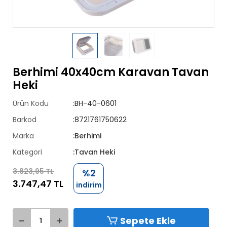
Berhimi 40x40cm Karavan Tavan
Heki
Ürün Kodu
:BH-40-0601
Barkod
:8721761750622
Marka
:Berhimi
Kategori
:Tavan Heki
3.823,95 TL
%2
3.747,47 TL
indirim
Sepete Ekle