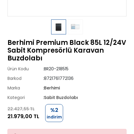
Berhimi Premium Black 85L 12/24V
Sabit Kompresörlü Karavan
Buzdolabı
Ürün Kodu
:BR20-218515
Barkod
:8721761772136
Marka
:Berhimi
Kategori
:Sabit Buzdolabı
22.427,55 TL
%2
21.979,00 TL
indirim