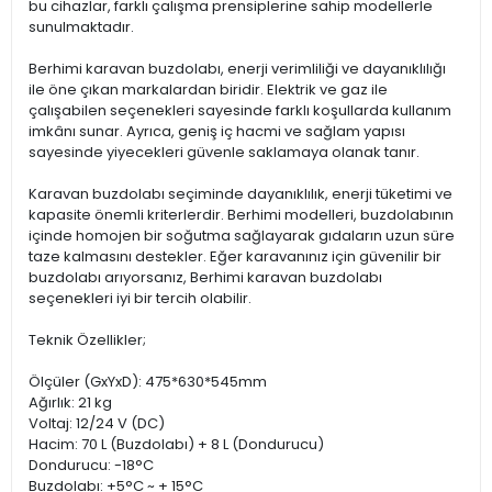
bu cihazlar, farklı çalışma prensiplerine sahip modellerle
sunulmaktadır.
Berhimi karavan buzdolabı, enerji verimliliği ve dayanıklılığı
ile öne çıkan markalardan biridir. Elektrik ve gaz ile
çalışabilen seçenekleri sayesinde farklı koşullarda kullanım
imkânı sunar. Ayrıca, geniş iç hacmi ve sağlam yapısı
sayesinde yiyecekleri güvenle saklamaya olanak tanır.
Karavan buzdolabı seçiminde dayanıklılık, enerji tüketimi ve
kapasite önemli kriterlerdir. Berhimi modelleri, buzdolabının
içinde homojen bir soğutma sağlayarak gıdaların uzun süre
taze kalmasını destekler. Eğer karavanınız için güvenilir bir
buzdolabı arıyorsanız, Berhimi karavan buzdolabı
seçenekleri iyi bir tercih olabilir.
Teknik Özellikler;
Ölçüler (GxYxD): 475*630*545mm
Ağırlık: 21 kg
Voltaj: 12/24 V (DC)
Hacim: 70 L (Buzdolabı) + 8 L (Dondurucu)
Dondurucu: -18°C
Buzdolabı: +5°C ~ + 15°C