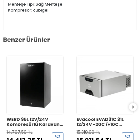
Menteşe Tipi: Sağ Menteşe
Kompresör: cubigel
Benzer Ürünler
WERD 95L 12V/24V
Evacool EVAD31C 31L
Kompresörlü Karavan
12/24V -20C /+10C
Buzdolabı - 95 Litre
Çekmece Tipi
14.707,50 TL
15.318,00 TL
Kompresörlü Buzdolabı
%2
%2