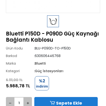
Bluetti P150D - P090D Güç Kaynağı
Bağlantı Kablosu
Ürün Kodu
:BLU-P090D-TO-P150D
Barkod
:630606446768
Marka
:Bluetti
Kategori
:Güç İstasyonları
6.111,00 TL
%2
5.988,78 TL
indirim
Sepete Ekle