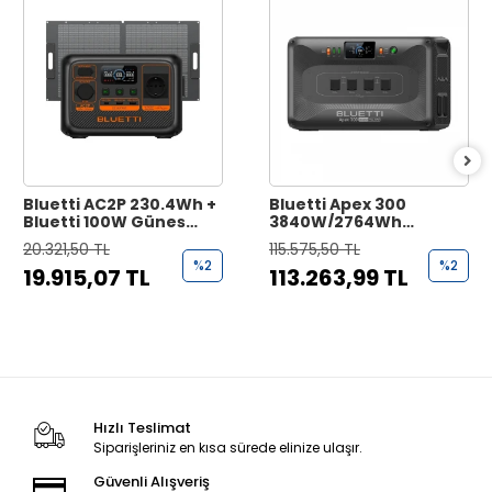
Bluetti AC2P 230.4Wh +
Bluetti Apex 300
Bluetti 100W Güneş
3840W/2764Wh
Paneli Taşınabilir Güç
Kapasiteli Taşınabilir
20.321,50 TL
115.575,50 TL
Kaynağı
Güç Kaynağı
%2
%2
19.915,07 TL
113.263,99 TL
Hızlı Teslimat
Siparişleriniz en kısa sürede elinize ulaşır.
Güvenli Alışveriş