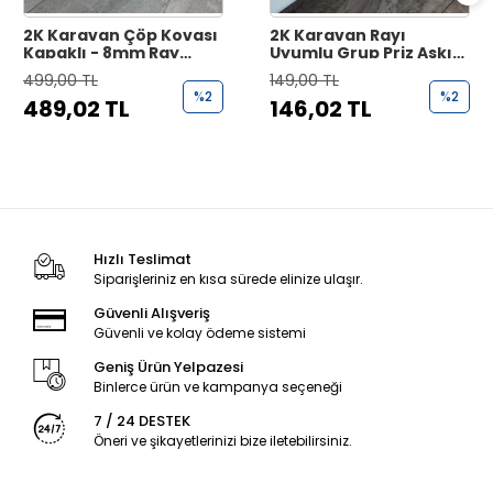
2K Karavan Çöp Kovası
2K Karavan Rayı
Kapaklı - 8mm Ray
Uyumlu Grup Priz Askı
Uyumlu Poşet Tutucu
Aparatı - Priz Tutucu
499,00 TL
149,00 TL
%2
%2
489,02 TL
146,02 TL
Hızlı Teslimat
Siparişleriniz en kısa sürede elinize ulaşır.
Güvenli Alışveriş
Güvenli ve kolay ödeme sistemi
Geniş Ürün Yelpazesi
Binlerce ürün ve kampanya seçeneği
7 / 24 DESTEK
Öneri ve şikayetlerinizi bize iletebilirsiniz.