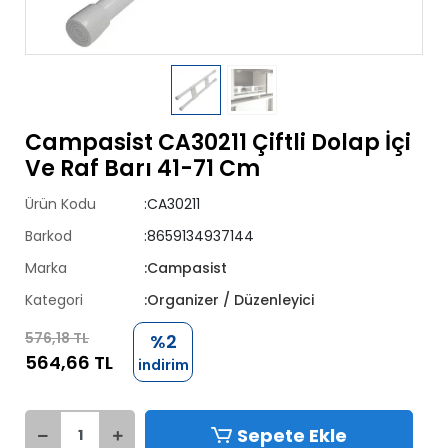
Campasist CA30211 Çiftli Dolap İçi
Ve Raf Barı 41-71 Cm
Ürün Kodu
:CA30211
Barkod
:8659134937144
Marka
:Campasist
Kategori
:Organizer / Düzenleyici
576,18 TL
%2
564,66 TL
indirim
Sepete Ekle