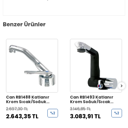
Benzer Ürünler
Can RB1488 Katlanır
Can RB1493 Katlanır
Krom Sıcak/Soğuk
Krom Soğuk/Sıcak
Switchli Karavan
Switchli Karavan
2.697,30 TL
3.146,85 TL
Musluk
Musluğu
%2
%2
2.643,35 TL
3.083,91 TL