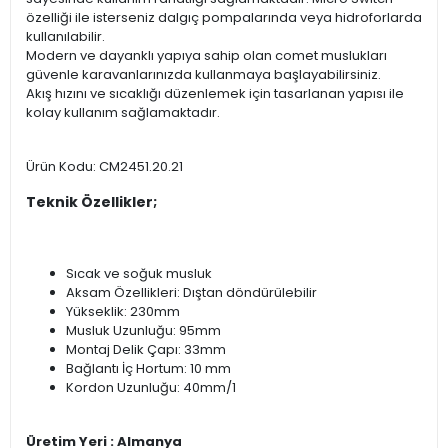
özelliği ile isterseniz dalgıç pompalarında veya hidroforlarda
kullanılabilir.
Modern ve dayanklı yapıya sahip olan comet muslukları
güvenle karavanlarınızda kullanmaya başlayabilirsiniz.
Akış hızını ve sıcaklığı düzenlemek için tasarlanan yapısı ile
kolay kullanım sağlamaktadır.
Ürün Kodu: CM2451.20.21
Teknik Özellikler;
Sıcak ve soğuk musluk
Aksam Özellikleri: Dıştan döndürülebilir
Yükseklik: 230mm
Musluk Uzunluğu: 95mm
Montaj Delik Çapı: 33mm
Bağlantı İç Hortum: 10 mm
Kordon Uzunluğu: 40mm/1
Üretim Yeri : Almanya