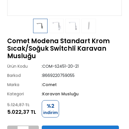
Comet Modena Standart Krom
Sıcak/Soğuk Switchli Karavan
Musluğu
Ürün Kodu
:COM-S2451-20-21
Barkod
:8669220759055
Marka
:Comet
Kategori
:Karavan Musluğu
5.124,87 TL
%2
5.022,37 TL
indirim