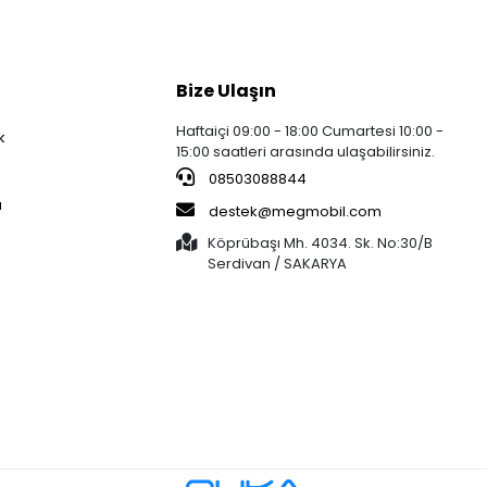
Bize Ulaşın
Haftaiçi 09:00 - 18:00 Cumartesi 10:00 -
k
15:00 saatleri arasında ulaşabilirsiniz.
08503088844
a
destek@megmobil.com
Köprübaşı Mh. 4034. Sk. No:30/B
Serdivan / SAKARYA