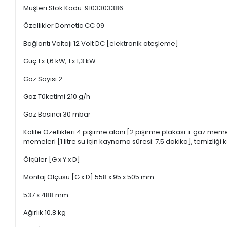
Müşteri Stok Kodu: 9103303386
Özellikler Dometic CC 09
Bağlantı Voltajı 12 Volt DC [elektronik ateşleme]
Güç 1 x 1,6 kW; 1 x 1,3 kW
Göz Sayısı 2
Gaz Tüketimi 210 g/h
Gaz Basıncı 30 mbar
Kalite Özellikleri 4 pişirme alanı [2 pişirme plakası + gaz mem
memeleri [1 litre su için kaynama süresi: 7,5 dakika], temizli
Ölçüler [G x Y x D]
Montaj Ölçüsü [G x D] 558 x 95 x 505 mm
537 x 488 mm
Ağırlık 10,8 kg