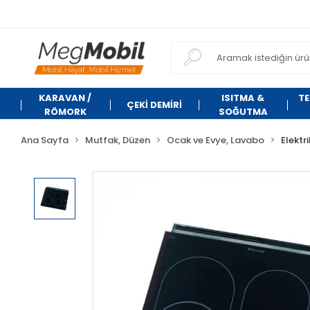
KARAVAN /
ISITMA &
TE
ÇEKİ DEMİRİ
RÖMORK
SOĞUTMA
Ana Sayfa
Mutfak, Düzen
Ocak ve Evye, Lavabo
Elektr