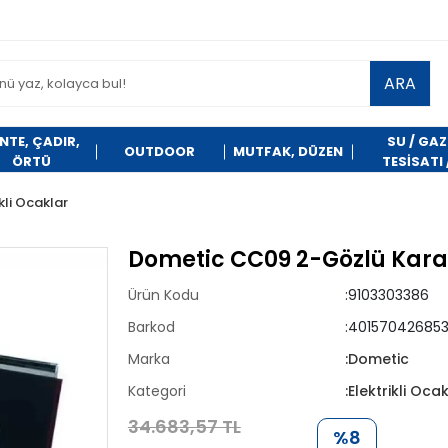
ARA
NTE, ÇADIR,
SU / GAZ
OUTDOOR
MUTFAK, DÜZEN
ÖRTÜ
TESİSATI 
TEMİZLİK
ikli Ocaklar
Dometic CC09 2-Gözlü Karav
Ürün Kodu
:9103303386
Barkod
:40157042685
Marka
:Dometic
Kategori
:Elektrikli Oca
34.683,57 TL
%8