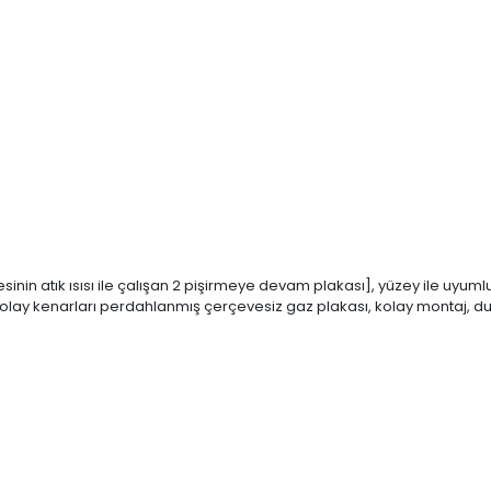
esinin atık ısısı ile çalışan 2 pişirmeye devam plakası], yüzey ile uyu
ği kolay kenarları perdahlanmış çerçevesiz gaz plakası, kolay montaj,