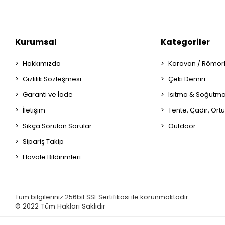
Kurumsal
Kategoriler
Hakkımızda
Karavan / Römor
Gizlilik Sözleşmesi
Çeki Demiri
Garanti ve İade
Isıtma & Soğutm
İletişim
Tente, Çadır, Örtü
Sıkça Sorulan Sorular
Outdoor
Sipariş Takip
Havale Bildirimleri
Tüm bilgileriniz 256bit SSL Sertifikası ile korunmaktadır.
© 2022
Tüm Hakları Saklıdır