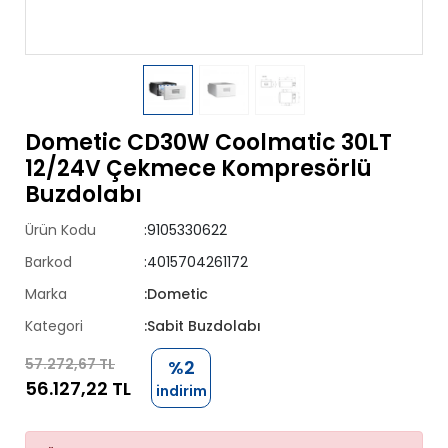
Dometic CD30W Coolmatic 30LT
12/24V Çekmece Kompresörlü
Buzdolabı
Ürün Kodu
:9105330622
Barkod
:4015704261172
Marka
:Dometic
Kategori
:Sabit Buzdolabı
57.272,67 TL
%2
56.127,22 TL
indirim