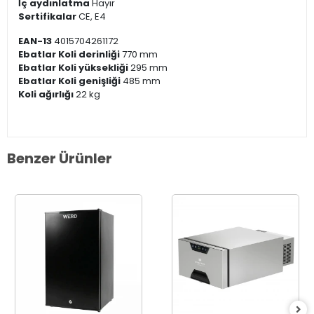
İç aydınlatma
Hayır
Sertifikalar
CE, E4
EAN-13
4015704261172
Ebatlar Koli derinliği
770 mm
Ebatlar Koli yüksekliği
295 mm
Ebatlar Koli genişliği
485 mm
Koli ağırlığı
22 kg
Benzer Ürünler