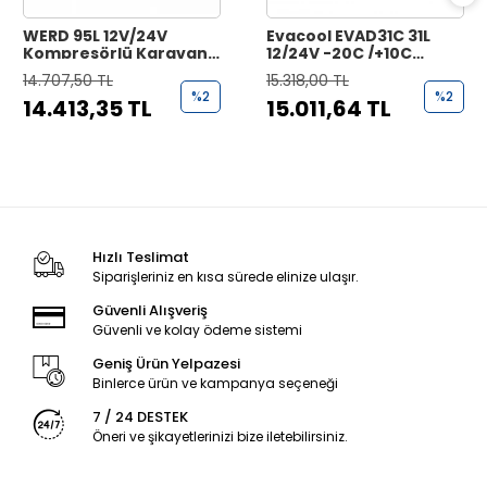
WERD 95L 12V/24V
Evacool EVAD31C 31L
Kompresörlü Karavan
12/24V -20C /+10C
Buzdolabı - 95 Litre
Çekmece Tipi
14.707,50 TL
15.318,00 TL
Kompresörlü Buzdolabı
%2
%2
14.413,35 TL
15.011,64 TL
Hızlı Teslimat
Siparişleriniz en kısa sürede elinize ulaşır.
Güvenli Alışveriş
Güvenli ve kolay ödeme sistemi
Geniş Ürün Yelpazesi
Binlerce ürün ve kampanya seçeneği
7 / 24 DESTEK
Öneri ve şikayetlerinizi bize iletebilirsiniz.