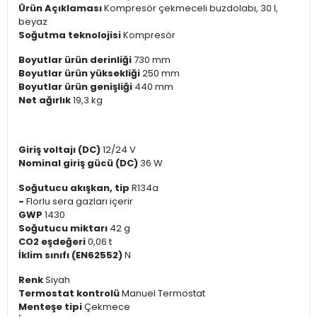
Ürün Açıklaması
Kompresör çekmeceli buzdolabı, 30 l,
beyaz
Soğutma teknolojisi
Kompresör
Boyutlar ürün derinliği
730 mm
Boyutlar ürün yüksekliği
250 mm
Boyutlar ürün genişliği
440 mm
Net ağırlık
19,3 kg
Giriş voltajı (DC)
12/24 V
Nominal giriş gücü (DC)
36 W
Soğutucu akışkan, tip
R134a
-
Florlu sera gazları içerir
GWP
1430
Soğutucu miktarı
42 g
CO2 eşdeğeri
0,06 t
İklim sınıfı (EN62552)
N
Renk
Siyah
Termostat kontrolü
Manuel Termostat
Menteşe tipi
Çekmece