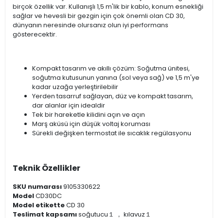
birçok özellik var.
Kullanışlı 1,5 m'lik bir kablo, konum esnekliği
sağlar ve hevesli bir gezgin için çok önemli olan CD 30,
dünyanın neresinde olursanız olun iyi performans
gösterecektir.
Kompakt tasarım ve akıllı çözüm: Soğutma ünitesi,
soğutma kutusunun yanına (sol veya sağ) ve 1,5 m'ye
kadar uzağa yerleştirilebilir
Yerden tasarruf sağlayan, düz ve kompakt tasarım,
dar alanlar için idealdir
Tek bir hareketle kilidini açın ve açın
Marş aküsü için düşük voltaj koruması
Sürekli değişken termostat ile sıcaklık regülasyonu
Teknik Özellikler
SKU numarası
9105330622
Model
CD30DC
Model etikette
CD 30
Teslimat kapsamı
soğutucu１ ， kılavuz１