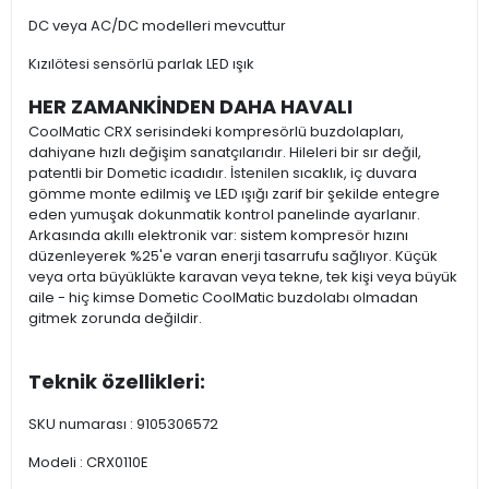
DC veya AC/DC modelleri mevcuttur
Kızılötesi sensörlü parlak LED ışık
HER ZAMANKİNDEN DAHA HAVALI
CoolMatic CRX serisindeki kompresörlü buzdolapları,
dahiyane hızlı değişim sanatçılarıdır. Hileleri bir sır değil,
patentli bir Dometic icadıdır. İstenilen sıcaklık, iç duvara
gömme monte edilmiş ve LED ışığı zarif bir şekilde entegre
eden yumuşak dokunmatik kontrol panelinde ayarlanır.
Arkasında akıllı elektronik var: sistem kompresör hızını
düzenleyerek %25'e varan enerji tasarrufu sağlıyor. Küçük
veya orta büyüklükte karavan veya tekne, tek kişi veya büyük
aile - hiç kimse Dometic CoolMatic buzdolabı olmadan
gitmek zorunda değildir.
Teknik özellikleri:
SKU numarası : 9105306572
Modeli : CRX0110E