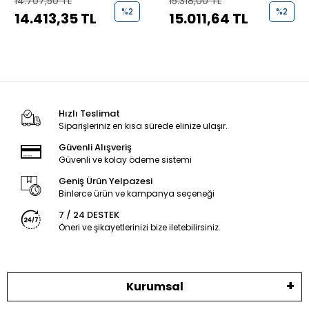
14.707,50 TL
15.318,00 TL
Kompresörlü Buzdolabı
%2
%2
14.413,35 TL
15.011,64 TL
Hızlı Teslimat
Siparişleriniz en kısa sürede elinize ulaşır.
Güvenli Alışveriş
Güvenli ve kolay ödeme sistemi
Geniş Ürün Yelpazesi
Binlerce ürün ve kampanya seçeneği
7 / 24 DESTEK
Öneri ve şikayetlerinizi bize iletebilirsiniz.
Kurumsal