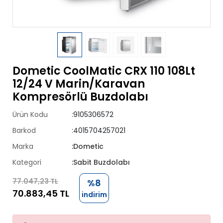
Dometic CoolMatic CRX 110 108Lt
12/24 V Marin/Karavan
Kompresörlü Buzdolabı
Ürün Kodu
:9105306572
Barkod
:4015704257021
Marka
:Dometic
Kategori
:Sabit Buzdolabı
77.047,23 TL
%8
70.883,45 TL
indirim