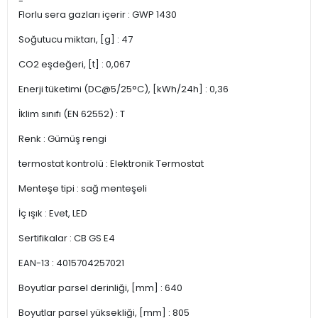
-
Florlu sera gazları içerir : GWP 1430
Soğutucu miktarı, [g] : 47
CO2 eşdeğeri, [t] : 0,067
Enerji tüketimi (DC@5/25°C), [kWh/24h] : 0,36
İklim sınıfı (EN 62552) : T
Renk : Gümüş rengi
termostat kontrolü : Elektronik Termostat
Menteşe tipi : sağ menteşeli
İç ışık : Evet, LED
Sertifikalar : CB GS E4
EAN-13 : 4015704257021
Boyutlar parsel derinliği, [mm] : 640
Boyutlar parsel yüksekliği, [mm] : 805