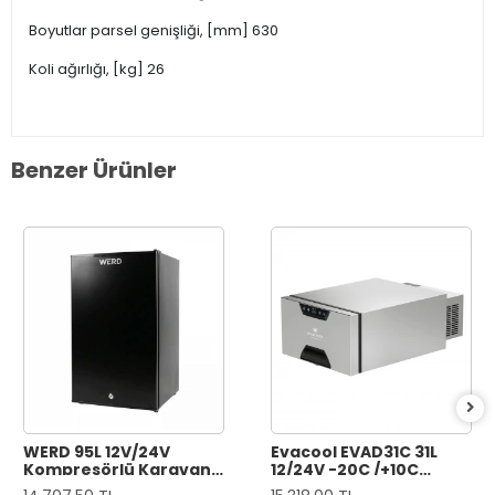
Boyutlar parsel genişliği, [mm] 630
Koli ağırlığı, [kg] 26
Benzer Ürünler
WERD 95L 12V/24V
Evacool EVAD31C 31L
Kompresörlü Karavan
12/24V -20C /+10C
Buzdolabı - 95 Litre
Çekmece Tipi