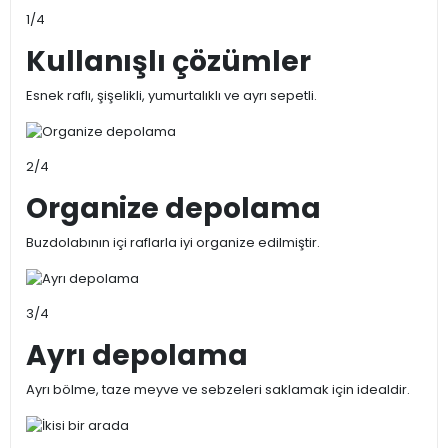
1/4
Kullanışlı çözümler
Esnek raflı, şişelikli, yumurtalıklı ve ayrı sepetli.
2/4
Organize depolama
Buzdolabının içi raflarla iyi organize edilmiştir.
3/4
Ayrı depolama
Ayrı bölme, taze meyve ve sebzeleri saklamak için idealdir.