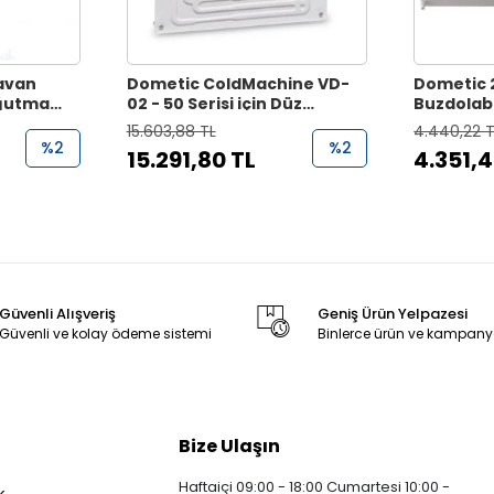
avan
Dometic ColdMachine VD-
Dometic 
oğutma
02 - 50 Serisi için Düz
Buzdolab
Evaporatör
Kapağı
15.603,88 TL
4.440,22 
%2
%2
15.291,80 TL
4.351,4
Güvenli Alışveriş
Geniş Ürün Yelpazesi
Güvenli ve kolay ödeme sistemi
Binlerce ürün ve kampany
Bize Ulaşın
Haftaiçi 09:00 - 18:00 Cumartesi 10:00 -
k