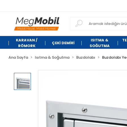
KARAVAN /
ISITMA &
TE
ÇEKİ DEMİRİ
RÖMORK
SOĞUTMA
Ana Sayfa
Isıtma & Soğutma
Buzdolabı
Buzdolabı Ye