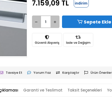
7.159,09 TL
indirim
Sepete Ekle
Güvenli Alışveriş
İade ve Değişim
Tavsiye Et
Yorum Yaz
Karşılaştır
Ürün Öneriler
çıklaması
Garanti ve Teslimat
Taksit Seçenekleri
Yo