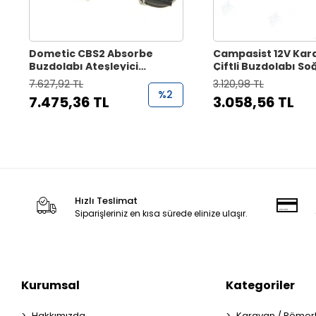
Dometic CBS2 Absorbe
Campasist 12V Kar
Buzdolabı Ateşleyici
Çiftli Buzdolabı S
Kablolamalı Gaz Brülörü
Fanı
7.627,92 TL
3.120,98 TL
%2
7.475,36 TL
3.058,56 TL
Hızlı Teslimat
Siparişleriniz en kısa sürede elinize ulaşır.
Kurumsal
Kategoriler
Hakkımızda
Karavan / Römor