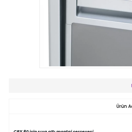
Ürün A
CRX 80 için sıva altı montaj çerçevesi