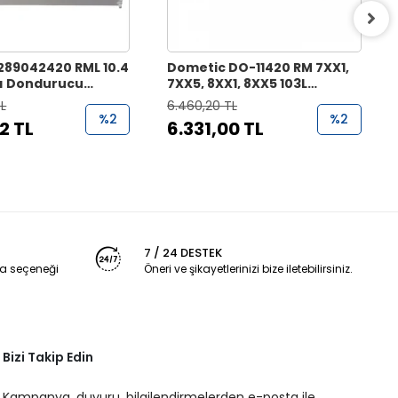
289042420 RML 10.4
Dometic DO-11420 RM 7XX1,
ı Dondurucu
7XX5, 8XX1, 8XX5 103L
Buzdolabı Gaz Brülörü
TL
6.460,20 TL
%2
%2
2 TL
6.331,00 TL
7 / 24 DESTEK
a seçeneği
Öneri ve şikayetlerinizi bize iletebilirsiniz.
Bizi Takip Edin
Kampanya, duyuru, bilgilendirmelerden e-posta ile