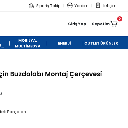
Sipariş Takip
Yardım
İletişim
|
|
0
Giriş Yap
Sepetim
MOBİLYA,
ENERJİ
OUTLET ÜRÜNLER
/
MULTİMEDYA
çin Buzdolabı Montaj Çerçevesi
6
dek Parçaları