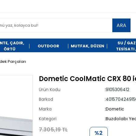
ARA
NTE, ÇADIR,
SU / GAZ
OUTDOOR
MUTFAK, DÜZEN
ÖRTÜ
TESİSATI 
TEMİZLİK
dek Parçaları
Dometic CoolMatic CRX 80 i
Ürün Kodu
:9105306412
Barkod
:401570424915
Marka
:Dometic
Kategori
:Buzdolabı Ye
7.305,19 TL
%2