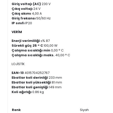
Giriş voltajı (AC)
230 V
Çıkış voltajı
24 V
Çıkış akımı
4,00 A
Giriş frekansı
50/60 Hz
IP sınıfı
IP20
VERİM
Enerji verimliliği
≤% 87
Sürekli güç 25 ° C
100,00 W
Çalışma sıcaklığı min
0,00 ° C
Çalışma sıcaklığı maks.
40,00 ° C
LOJİSTİK
EAN-13
4015704252767
Ebatlar koli derinliği
233 mm
Ebatlar koli yüksekliği
81 mm
Ebatlar koli genişliği
149 mm
Koli ağırlığı
0.86 kg
Renk
Siyah