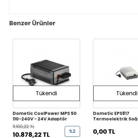
Benzer Ürünler
Tükendi
Tükendi
Dometic CoolPower MPS 50
Dometic EPS817
110-240V - 24V Adaptör
Termoelektrik Soğ
İçin 230V AC 12V A
11.100,22 TL
0,00 TL
%2
10.878,22 TL