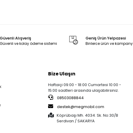
Güvenli Alışveriş
Geniş Ürün Yelpazesi
Güvenli ve kolay ödeme sistemi
Binlerce ürün ve kampany
Bize Ulaşın
Haftaiçi 09:00 - 18:00 Cumartesi 10:00 -
k
15:00 saatleri arasında ulaşabilirsiniz.
08503088844
a
destek@megmobil.com
Köprübaşı Mh. 4034. Sk. No:30/B
Serdivan / SAKARYA