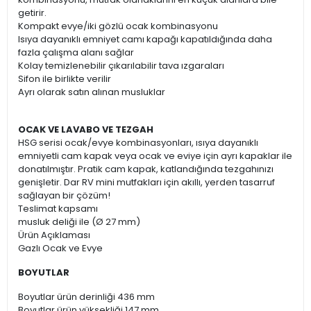
getirir.
Kompakt evye/iki gözlü ocak kombinasyonu
Isıya dayanıklı emniyet camı kapağı kapatıldığında daha
fazla çalışma alanı sağlar
Kolay temizlenebilir çıkarılabilir tava ızgaraları
Sifon ile birlikte verilir
Ayrı olarak satın alınan musluklar
OCAK VE LAVABO VE TEZGAH
HSG serisi ocak/evye kombinasyonları, ısıya dayanıklı
emniyetli cam kapak veya ocak ve eviye için ayrı kapaklar ile
donatılmıştır. Pratik cam kapak, katlandığında tezgahınızı
genişletir. Dar RV mini mutfakları için akıllı, yerden tasarruf
sağlayan bir çözüm!
Teslimat kapsamı
musluk deliği ile (Ø 27 mm)
Ürün Açıklaması
Gazlı Ocak ve Evye
BOYUTLAR
Boyutlar ürün derinliği 436 mm
Boyutlar ürün yüksekliği 147 mm