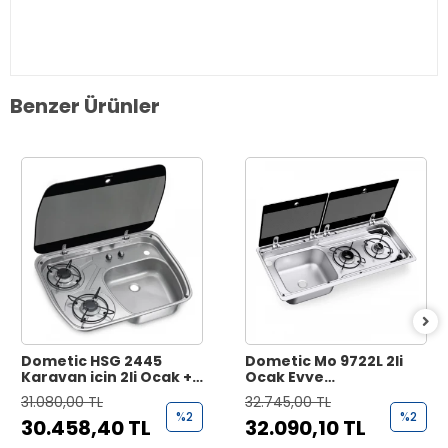
Benzer Ürünler
Dometic HSG 2445
Dometic Mo 9722L 2li
Karavan için 2li Ocak +
Ocak Evye
Lavabo
Kombinasyonu
31.080,00 TL
32.745,00 TL
%2
%2
30.458,40 TL
32.090,10 TL