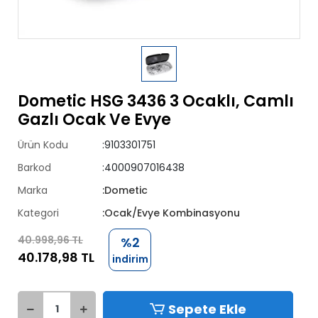
Dometic HSG 3436 3 Ocaklı, Camlı
Gazlı Ocak Ve Evye
Ürün Kodu
:9103301751
Barkod
:4000907016438
Marka
:Dometic
Kategori
:Ocak/Evye Kombinasyonu
40.998,96 TL
%2
40.178,98 TL
indirim
Sepete Ekle