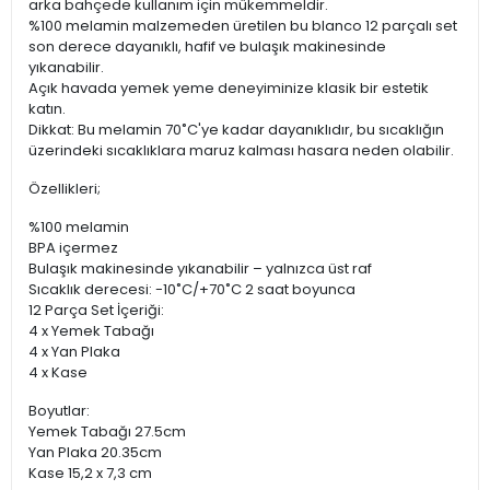
arka bahçede kullanım için mükemmeldir.
%100 melamin malzemeden üretilen bu blanco 12 parçalı set
son derece dayanıklı, hafif ve bulaşık makinesinde
yıkanabilir.
Açık havada yemek yeme deneyiminize klasik bir estetik
katın.
Dikkat: Bu melamin 70˚C'ye kadar dayanıklıdır, bu sıcaklığın
üzerindeki sıcaklıklara maruz kalması hasara neden olabilir.
Özellikleri;
%100 melamin
BPA içermez
Bulaşık makinesinde yıkanabilir – yalnızca üst raf
Sıcaklık derecesi: -10˚C/+70˚C 2 saat boyunca
12 Parça Set İçeriği:
4 x Yemek Tabağı
4 x Yan Plaka
4 x Kase
Boyutlar:
Yemek Tabağı 27.5cm
Yan Plaka 20.35cm
Kase 15,2 x 7,3 cm