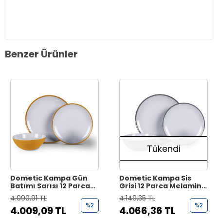
Benzer Ürünler
Tükendi
Dometic Kampa Gün
Dometic Kampa Sis
Batımı Sarısı 12 Parça
Grisi 12 Parça Melamin
Melamin Yemek Takımı
Yemek Takımı
4.090,91 TL
4.149,35 TL
%2
%2
4.009,09 TL
4.066,36 TL