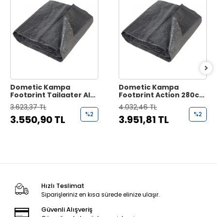
Dometic Kampa
Dometic Kampa
Footprint Tailgater AIR
Footprint Action 280cm
285cm - 195cm Çadır
- 260cm Çadır Zemin
3.623,37 TL
4.032,46 TL
Zemin Kaplama
Kaplama
%2
%2
3.550,90 TL
3.951,81 TL
Hızlı Teslimat
Siparişleriniz en kısa sürede elinize ulaşır.
Güvenli Alışveriş