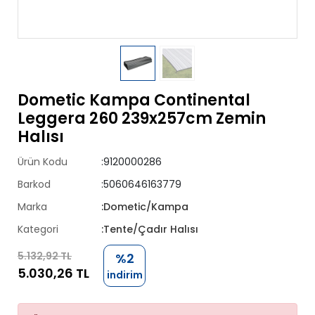
Dometic Kampa Continental
Leggera 260 239x257cm Zemin
Halısı
Ürün Kodu
:9120000286
Barkod
:5060646163779
Marka
:Dometic/Kampa
Kategori
:Tente/Çadır Halısı
5.132,92 TL
%2
5.030,26 TL
indirim