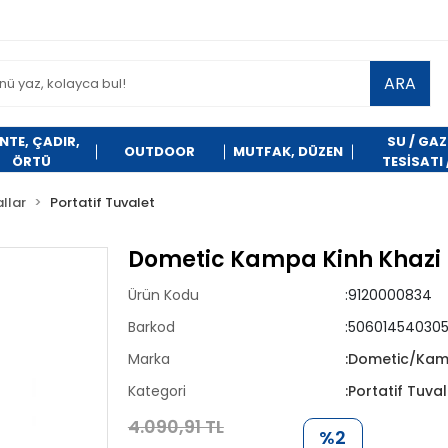
ARA
NTE, ÇADIR,
SU / GAZ
OUTDOOR
MUTFAK, DÜZEN
ÖRTÜ
TESİSATI 
TEMİZLİK
llar
Portatif Tuvalet
Dometic Kampa Kinh Khazi 
Ürün Kodu
:9120000834
Barkod
:50601454030
Marka
:Dometic/Ka
Kategori
:Portatif Tuval
4.090,91 TL
%2