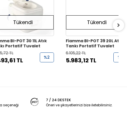
Tükendi
Tükendi
-POT 30 11L Atık
Fiamma BI-POT 39 20L Atık
tatif Tuvalet
Tankı Portatif Tuvalet
L
6.105,22 TL
%2
%2
1 TL
5.983,12 TL
7 / 24 DESTEK
a seçeneği
Öneri ve şikayetlerinizi bize iletebilirsiniz.