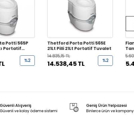
ti 565P
Thetford Porta Potti 565E
Fiamma BI
atif
21Lt Pilli 21Lt Portatif Tuvalet
Tankı Por
14.835,15 TL
5.605,72 T
%2
%2
14.538,45 TL
5.493,6
Güvenli Alışveriş
Geniş Ürün Yelpazesi
Güvenli ve kolay ödeme sistemi
Binlerce ürün ve kampany