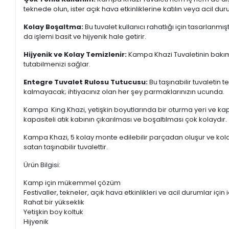
teknede olun, ister açık hava etkinliklerine katılın veya acil duru
Kolay Boşaltma:
Bu tuvalet kullanıcı rahatlığı için tasarlanm
da işlemi basit ve hijyenik hale getirir.
Hijyenik ve Kolay Temizlenir:
Kampa Khazi Tuvaletinin bakım
tutabilmenizi sağlar.
Entegre Tuvalet Rulosu Tutucusu:
Bu taşınabilir tuvaletin
kalmayacak; ihtiyacınız olan her şey parmaklarınızın ucunda.
Kampa King Khazi, yetişkin boyutlarında bir oturma yeri ve kapağ
kapasiteli atık kabının çıkarılması ve boşaltılması çok kolaydır.
Kampa Khazi, 5 kolay monte edilebilir parçadan oluşur ve kolayc
satan taşınabilir tuvalettir.
Ürün Bilgisi:
Kamp için mükemmel çözüm
Festivaller, tekneler, açık hava etkinlikleri ve acil durumlar için 
Rahat bir yükseklik
Yetişkin boy koltuk
Hijyenik