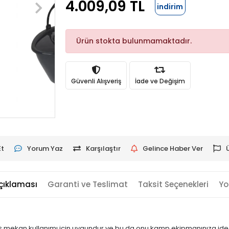
4.009,09 TL
indirim
Ürün stokta bulunmamaktadır.
Güvenli Alışveriş
İade ve Değişim
Et
Yorum Yaz
Karşılaştır
Gelince Haber Ver
çıklaması
Garanti ve Teslimat
Taksit Seçenekleri
Yo
mekan kullanımı için uygundur ve bu da onu kamp ekipmanınıza ideal b