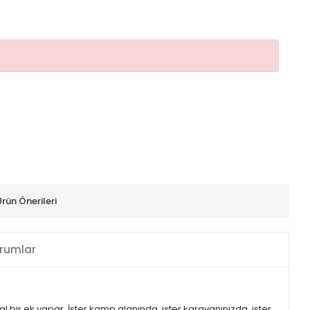
Ürün Önerileri
rumlar
ir ek yapar. İster kamp alanında, ister karavanınızda, ister