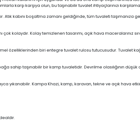
mlarla karşı karşıya olun, bu taşınabilir tuvalet ihtiyaçlarınızı karşılam
ıştır. Atık kabını boşaltma zamanı geldiğinde, tüm tuvaleti taşımanıza g
ı çok kolaydır. Kolay temizlenen tasarımı, açık hava maceralarınız s
 temel özelliklerinden biri entegre tuvalet rulosu tutucusudur. Tuval
a sahip taşınabilir bir kamp tuvaletidir. Devrilme olasılığının düşük ol
a yıkanabilir. Kampa Khazi, kamp, ​​karavan, tekne ve açık hava etkinli
idealdir.