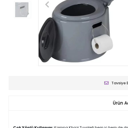
Tavsiye 
Ürün A
Çok Yönlü Kullanım:
Kampa Khazi Tuvaleti hem iç hem de dış 