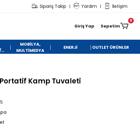
Sipariş Takip
Yardım
İletişim
|
|
0
Giriş Yap
Sepetim
MOBİLYA,
ENERJİ
OUTLET ÜRÜNLER
/
MULTİMEDYA
Portatif Kamp Tuvaleti
55
mpa
et