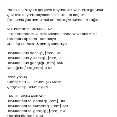
Parlak alüminyum çerçeve dayanıklıdır ve harika görünür
Çevreye duyarlı polyester üstün konfor sağlar
7 konumlu yaslanma mükemmel açıyı bulmanızı sağlar
SKU numarası 9120002042
Etiketteki model Quattro Milano Sandalye Redux Moss
Teslimat kapsamı 1 sandalye
Ürün Açıklaması Uzanmış sandalye
Boyutlar ürün derinliği, [mm] 760
Boyutlar ürün yüksekliği, [mm] 1090
Boyutlar ürün genişliği, [mm] 590
Net ağırlık / kilogram] 4.94
Renk yosun
Kumaş türü RPET Yumuşak Mesh
Çerçeve tipi Alüminyum
EAN-13 5056446107495
Boyutlar parsel derinliği, [mm] 910
Boyutlar parsel yüksekliği, [mm] 120
Boyutlar parsel genişliği, [mm] 570
Koli ağırlığı, [kg] 4.94