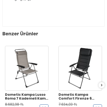
Benzer Ürünler
Dometic Kampa Lusso
Dometic Kampa
Roma 7 Kademeli Kamp
Comfort Firenze 6
Sandalyesi
Kademeli Siyah Kamp
8.682,98 TL
7.634,03 TL
Sandalyesi