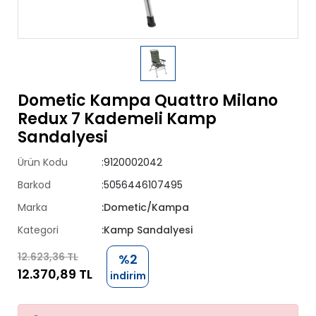
Dometic Kampa Quattro Milano
Redux 7 Kademeli Kamp
Sandalyesi
Ürün Kodu
:9120002042
Barkod
:5056446107495
Marka
:Dometic/Kampa
Kategori
:Kamp Sandalyesi
12.623,36 TL
%2
12.370,89 TL
indirim