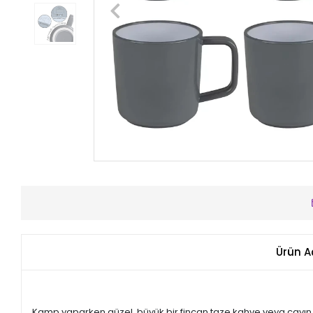
Ürün A
Kamp yaparken güzel, büyük bir fincan taze kahve veya çayın t