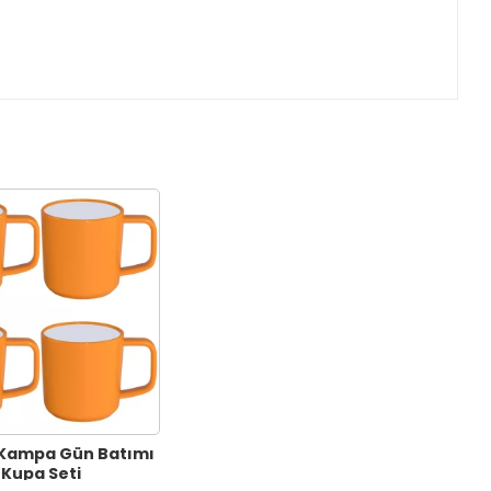
Kampa Gün Batımı
ü Kupa Seti