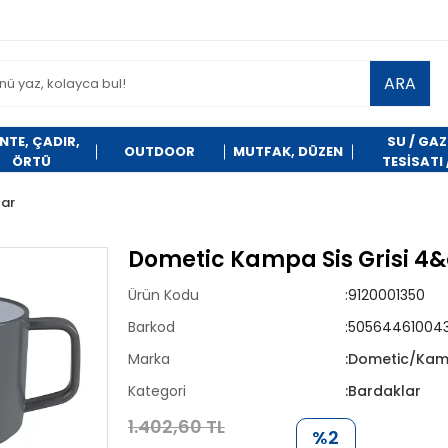
ARA
NTE, ÇADIR,
SU / GAZ
OUTDOOR
MUTFAK, DÜZEN
ÖRTÜ
TESİSATI 
TEMİZLİK
lar
Dometic Kampa Sis Grisi 4
Ürün Kodu
:9120001350
Barkod
:50564461004
Marka
:Dometic/Ka
Kategori
:Bardaklar
1.402,60 TL
%2