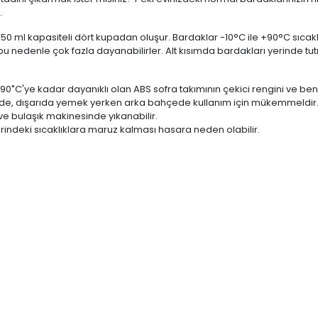
.
350 ml kapasiteli dört kupadan oluşur. Bardaklar -10°C ile +90°C sıcaklı
 nedenle çok fazla dayanabilirler. Alt kısımda bardakları yerinde t
˚C'ye kadar dayanıklı olan ABS sofra takımının çekici rengini ve benz
 evde, dışarıda yemek yerken arka bahçede kullanım için mükemmeldir
ve bulaşık makinesinde yıkanabilir.
zerindeki sıcaklıklara maruz kalması hasara neden olabilir.