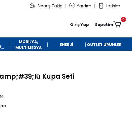
Sipariş Takip
Yardım
İletişim
|
|
0
Giriş Yap
Sepetim
MOBİLYA,
ENERJİ
OUTLET ÜRÜNLER
/
MULTİMEDYA
&amp;#39;lü Kupa Seti
34
mpa