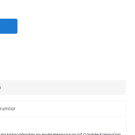
i
rumlar
 hızla kırılacağından mı endişeleniyorsunuz? O halde Kampa'nın