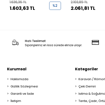
1.636,36 TL
2.103,89 TL
%2
1.603,63 TL
2.061,81 TL
Hızlı Teslimat
Siparişleriniz en kısa sürede elinize ulaşır.
Kurumsal
Kategoriler
Hakkımızda
Karavan / Römor
Gizlilik Sözleşmesi
Çeki Demiri
Garanti ve İade
Isıtma & Soğutm
İletişim
Tente, Çadır, Örtü