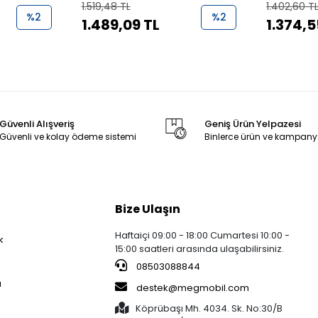
1.519,48 TL
1.402,60 T
%2
%2
1.489,09 TL
1.374,5
Güvenli Alışveriş
Geniş Ürün Yelpazesi
Güvenli ve kolay ödeme sistemi
Binlerce ürün ve kampany
Bize Ulaşın
Haftaiçi 09:00 - 18:00 Cumartesi 10:00 -
k
15:00 saatleri arasında ulaşabilirsiniz.
08503088844
a
destek@megmobil.com
Köprübaşı Mh. 4034. Sk. No:30/B