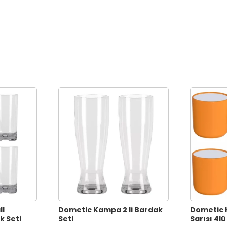
ll
Dometic Kampa 2 li Bardak
Dometic 
k Seti
Seti
Sarısı 4l