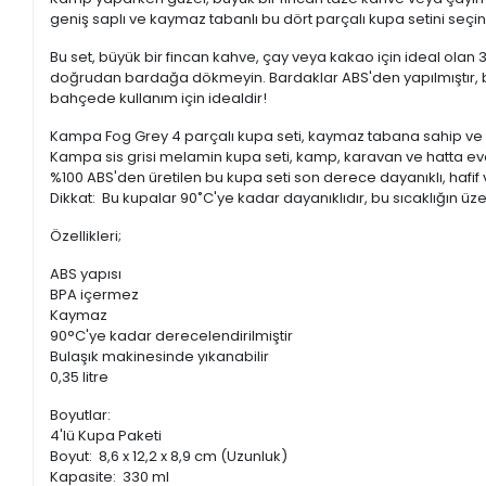
geniş saplı ve kaymaz tabanlı bu dört parçalı kupa setini seçin
Bu set, büyük bir fincan kahve, çay veya kakao için ideal olan 
doğrudan bardağa dökmeyin. Bardaklar ABS'den yapılmıştır, bu
bahçede kullanım için idealdir!
Kampa Fog Grey 4 parçalı kupa seti, kaymaz tabana sahip ve 90
Kampa sis grisi melamin kupa seti, kamp, ​​karavan ve hatta
%100 ABS'den üretilen bu kupa seti son derece dayanıklı, hafif 
Dikkat: Bu kupalar 90˚C'ye kadar dayanıklıdır, bu sıcaklığın ü
Özellikleri;
ABS yapısı
BPA içermez
Kaymaz
90°C'ye kadar derecelendirilmiştir
Bulaşık makinesinde yıkanabilir
0,35 litre
Boyutlar:
4'lü Kupa Paketi
Boyut: 8,6 x 12,2 x 8,9 cm (Uzunluk)
Kapasite: 330 ml