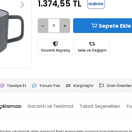
1.374,55 TL
indirim
Sepete Ekle
Güvenli Alışveriş
İade ve Değişim
Tavsiye Et
Yorum Yaz
Karşılaştır
Ürün Öneriler
çıklaması
Garanti ve Teslimat
Taksit Seçenekleri
Yo
adını çıkarmak ister misiniz? Peki evinizdeki normal bardaklarınızın