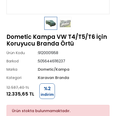
Dometic Kampa VW T4/T5/T6 İçin
Koruyucu Branda Örtü
Ürün Kodu
:9120001958
Barkod
:5056446116237
Marka
:Dometic/Kampa
Kategori
:Karavan Branda
12.587,40 TL
%2
12.335,65 TL
indirim
Ürün stokta bulunmamaktadır.