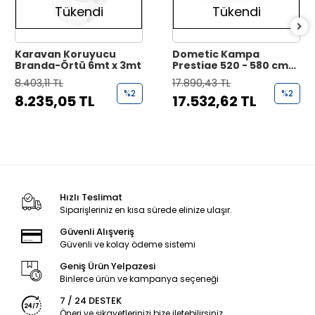
Tükendi
Tükendi
Karavan Koruyucu
Dometic Kampa
Branda-Örtü 6mt x 3mt
Prestige 520 - 580 cm
Karavan Koruyucu
8.403,11 TL
17.890,43 TL
Branda Örtü
%2
%2
8.235,05 TL
17.532,62 TL
Hızlı Teslimat
Siparişleriniz en kısa sürede elinize ulaşır.
Güvenli Alışveriş
Güvenli ve kolay ödeme sistemi
Geniş Ürün Yelpazesi
Binlerce ürün ve kampanya seçeneği
7 / 24 DESTEK
Öneri ve şikayetlerinizi bize iletebilirsiniz.