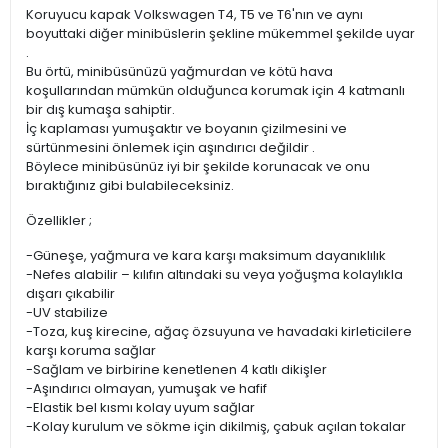
Koruyucu kapak Volkswagen T4, T5 ve T6'nın ve aynı
boyuttaki diğer minibüslerin şekline mükemmel şekilde uyar
.
Bu örtü, minibüsünüzü yağmurdan ve kötü hava
koşullarından mümkün olduğunca korumak için 4 katmanlı
bir dış kumaşa sahiptir.
İç kaplaması yumuşaktır ve boyanın çizilmesini ve
sürtünmesini önlemek için aşındırıcı değildir .
Böylece minibüsünüz iyi bir şekilde korunacak ve onu
bıraktığınız gibi bulabileceksiniz.
Özellikler ;
-Güneşe, yağmura ve kara karşı maksimum dayanıklılık
-Nefes alabilir – kılıfın altındaki su veya yoğuşma kolaylıkla
dışarı çıkabilir
-UV stabilize
-Toza, kuş kirecine, ağaç özsuyuna ve havadaki kirleticilere
karşı koruma sağlar
-Sağlam ve birbirine kenetlenen 4 katlı dikişler
-Aşındırıcı olmayan, yumuşak ve hafif
-Elastik bel kısmı kolay uyum sağlar
-Kolay kurulum ve sökme için dikilmiş, çabuk açılan tokalar