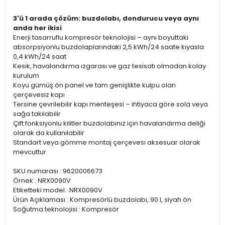
3'ü 1 arada çözüm: buzdolabı, dondurucu veya aynı
anda her ikisi
Enerji tasarruflu kompresör teknolojisi – aynı boyuttaki
absorpsiyonlu buzdolaplarındaki 2,5 kWh/24 saate kıyasla
0,4 kWh/24 saat
Kesik, havalandırma ızgarası ve gaz tesisatı olmadan kolay
kurulum
Koyu gümüş ön panel ve tam genişlikte kulpu olan
çerçevesiz kapı
Tersine çevrilebilir kapı menteşesi – ihtiyaca göre sola veya
sağa takılabilir
Çift fonksiyonlu kilitler buzdolabınız için havalandırma deliği
olarak da kullanılabilir
Standart veya gömme montaj çerçevesi aksesuar olarak
mevcuttur
SKU numarası : 9620006673
Örnek : NRX0090V
Etiketteki model : NRX0090V
Ürün Açıklaması : Kompresörlü buzdolabı, 90 l, siyah ön
Soğutma teknolojisi : Kompresör