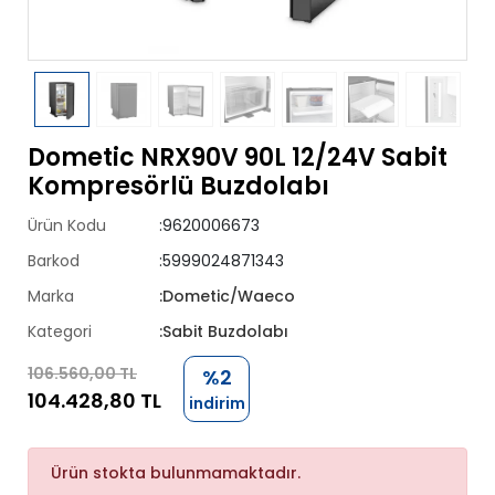
Dometic NRX90V 90L 12/24V Sabit
Kompresörlü Buzdolabı
Ürün Kodu
:9620006673
Barkod
:5999024871343
Marka
:Dometic/Waeco
Kategori
:Sabit Buzdolabı
106.560,00 TL
%2
104.428,80 TL
indirim
Ürün stokta bulunmamaktadır.