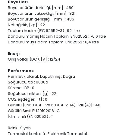
Boyutları
Boyutlar ürün derinliği, [mm] : 480
Boyutlar ürün yüksekliği, [mm] : 821
Boyutlar ürün genişliği, [mm] : 486
Net ağırlık, [kg] : 22
Toplam hacim (IEC 62552-3) : 92 litre
Dondurulmamış Hacim Toplamı EN62552 : 70,6 litre
Dondurulmuş Hacim Toplamı EN62552 : 8,4 litre
Enerji
:
Giriş voltajı (DC), [V] : 12/24
Performans
Hermetik olarak kapatılmış : Doğru
Soğutucu, tip : R600a
Küresel IBP : 0
Soğutucu miktarı, [g] : 22
CO2 eşdeğeri, [t] : 0
Gürültü (EN60704-1 ve 60704-2-14), [dB(A)] : 40
Gürültü Sınıfı EU20192016 : C
İklim sınıfı (EN 62552) : T
Renk : Siyah
Termostat kontrolü : Elektronik Termostat