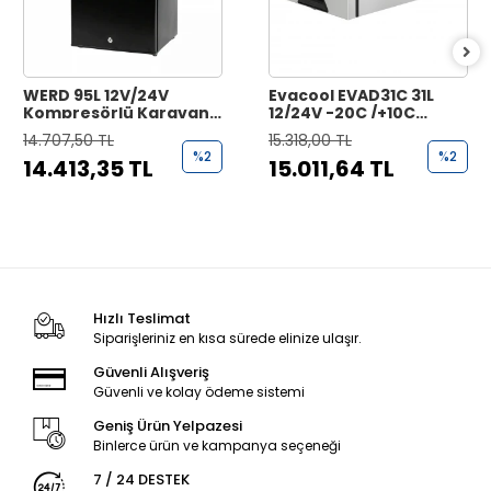
WERD 95L 12V/24V
Evacool EVAD31C 31L
Kompresörlü Karavan
12/24V -20C /+10C
Buzdolabı - 95 Litre
Çekmece Tipi
14.707,50 TL
15.318,00 TL
Kompresörlü Buzdolabı
%2
%2
14.413,35 TL
15.011,64 TL
Hızlı Teslimat
Siparişleriniz en kısa sürede elinize ulaşır.
Güvenli Alışveriş
Güvenli ve kolay ödeme sistemi
Geniş Ürün Yelpazesi
Binlerce ürün ve kampanya seçeneği
7 / 24 DESTEK