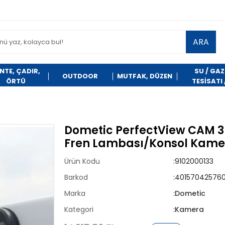
ARA
NTE, ÇADIR,
SU / GAZ
OUTDOOR
MUTFAK, DÜZEN
ÖRTÜ
TESİSATI 
TEMİZLİK
Dometic PerfectView CAM 35
Fren Lambası/Konsol Kame
Ürün Kodu
:9102000133
Barkod
:401570425760
Marka
:Dometic
Kategori
:Kamera