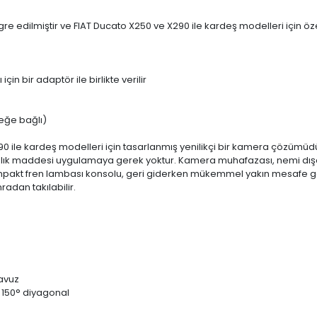
re edilmiştir ve FIAT Ducato X250 ve X290 ile kardeş modelleri için öz
n bir adaptör ile birlikte verilir
teğe bağlı)
0 ile kardeş modelleri için tasarlanmış yenilikçi bir kamera çözümüd
zlık maddesi uygulamaya gerek yoktur. Kamera muhafazası, nemi dışarıda
mpakt fren lambası konsolu, geri giderken mükemmel yakın mesafe görüş
radan takılabilir.
lavuz
 150° diyagonal