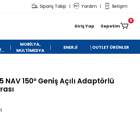
Sipariş Takip
Yardım
İletişim
|
|
0
Giriş Yap
Sepetim
MOBİLYA,
ENERJİ
OUTLET ÜRÜNLER
/
MULTİMEDYA
 NAV 150° Geniş Açılı Adaptörlü
rası
1