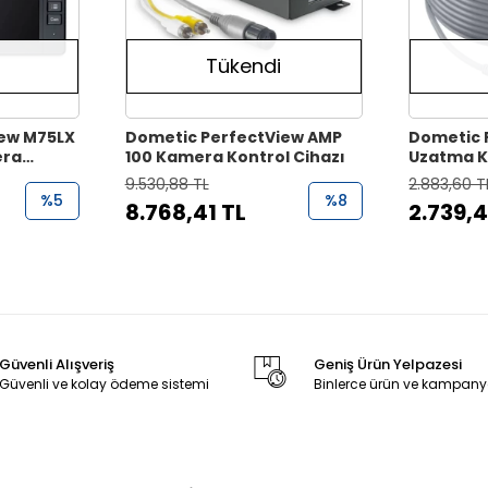
Tükendi
iew M75LX
Dometic PerfectView AMP
Dometic 
era
100 Kamera Kontrol Cihazı
Uzatma K
9.530,88 TL
2.883,60 T
%5
%8
8.768,41 TL
2.739,4
Güvenli Alışveriş
Geniş Ürün Yelpazesi
Güvenli ve kolay ödeme sistemi
Binlerce ürün ve kampany