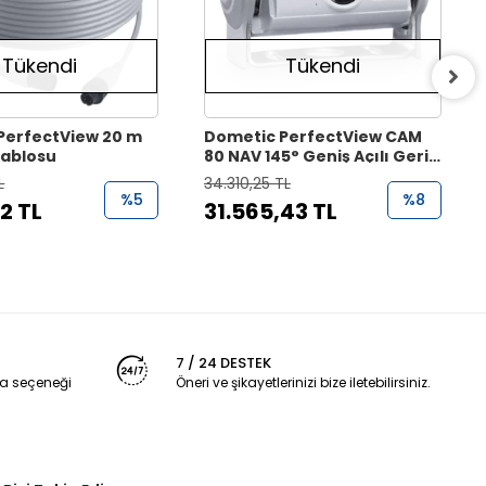
Tükendi
Tükendi
PerfectView 20 m
Dometic PerfectView CAM
ablosu
80 NAV 145° Geniş Açılı Geri
Görüş Kamerası
L
34.310,25 TL
%5
%8
2 TL
31.565,43 TL
7 / 24 DESTEK
a seçeneği
Öneri ve şikayetlerinizi bize iletebilirsiniz.