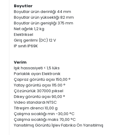
Boyutlar
Boyutlar ürün derinliği 44 mm
Boyutlar ürün yüksekliği 82 mm
Boyutlar ürün genişliği 375 mm
Net ağırlık 1,2 kg
Elektriksel
Giriş gerilimi (DC) 12 V
IP sınıfı IP69K
Verim
Işık hassasiyeti < 1,5 lüks
Parlaklık ayarı Elektronik
Çapraz görüntü açısı 150,00 °
Yatay görüntü açısı 115.00 °
Çözünürlük 307000 piksel
Dikey görüntü açısı 90,00 °
Video standardı NTSC
Titreşim direnci 10,00 g
Çalışma sıcaklığı min -30,00 °C
Çalışma sıcaklığı maks 70,00 °C
Yansıtılmış Görüntü İşlev Fabrika Ön Yansıtılmış