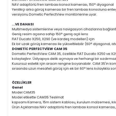
NAV adaptörlü fren lambası konsol kamerası, 150° diyagonal
Yenilikçi arka görüş kamerası bir fren lambası konsoluna enteg
versiyonu Dometic PerfectView monitörlerine uyar.
...VE DAHASI
Multimedya sistemlerine veya navigasyon cihazlarına bağlantı içi
Geniş resim açısına sahip 150° geniş açılı lens
FIAT Ducato X250, X290 (ve kardeş modelleri) için
Ek bir uzak görüş kamerası ile yükseltilebilir (60° diyagonal, is
DOMETİC PERFECTVİEW CAM 35
Dometic PerfectView CAM 35, özellikle FIAT Ducato X250 ve X29
kolaylaştırır. Üstyapıya delik açmaya ve herhangi bir sızdırma
Kusursuz estetik için aracın rengine boyanabilir. CAM 35'in ko
sırasında uzun mesafeli görüş için ek bir 60° lens kolaylıkla son
ÖZELLİKLER
Genel
Model CAM35
Model etikette CAM35 Teslimat
kapsamı Kamera, 15m sistem kablosu, kurulum malzemesi, kı
Ürün Açıklaması NAV adaptörlü fren lambası konsol kamerası,