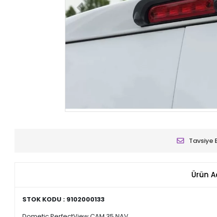
Tavsiye 
Ürün A
STOK KODU : 9102000133
Dometic PerfectView CAM 35 NAV