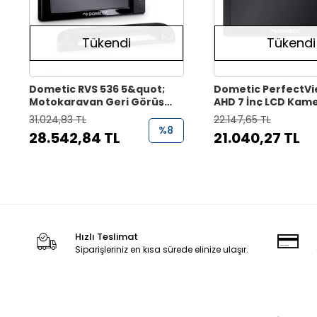
Tükendi
Tükendi
Dometic RVS 536 5&quot;
Dometic PerfectV
Motokaravan Geri Görüş
AHD 7 İnç LCD Kam
Kamerası Seti
Monitörü
31.024,83 TL
22.147,65 TL
%8
28.542,84 TL
21.040,27 TL
Hızlı Teslimat
Siparişleriniz en kısa sürede elinize ulaşır.