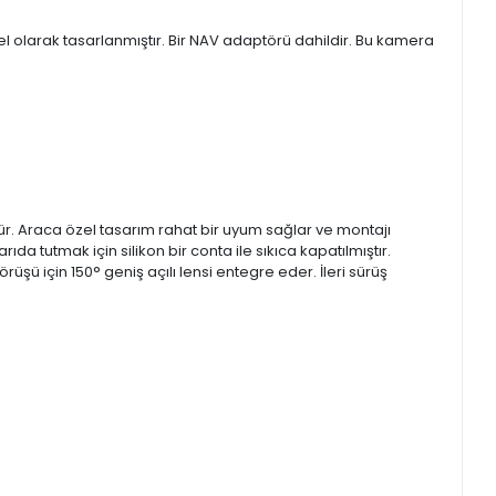
el olarak tasarlanmıştır. Bir NAV adaptörü dahildir. Bu kamera
ür. Araca özel tasarım rahat bir uyum sağlar ve montajı
 tutmak için silikon bir conta ile sıkıca kapatılmıştır.
ü için 150° geniş açılı lensi entegre eder. İleri sürüş