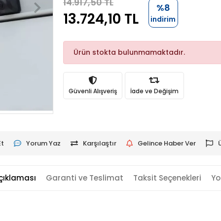
14.917,50 TL
%8
13.724,10 TL
indirim
Ürün stokta bulunmamaktadır.
Güvenli Alışveriş
İade ve Değişim
Et
Yorum Yaz
Karşılaştır
Gelince Haber Ver
çıklaması
Garanti ve Teslimat
Taksit Seçenekleri
Yo