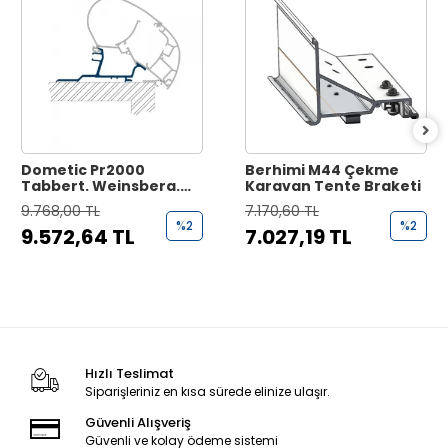
Dometic Pr2000
Berhimi M44 Çekme
Tabbert. Weinsberg.
Karavan Tente Braketi
Knaus Tente Montaj
9.768,00 TL
7.170,60 TL
Braketi
%2
%2
9.572,64 TL
7.027,19 TL
Hızlı Teslimat
Siparişleriniz en kısa sürede elinize ulaşır.
Güvenli Alışveriş
Güvenli ve kolay ödeme sistemi