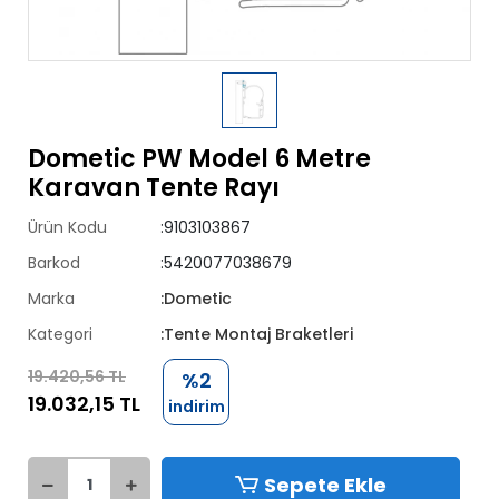
Dometic PW Model 6 Metre
Karavan Tente Rayı
Ürün Kodu
:9103103867
Barkod
:5420077038679
Marka
:Dometic
Kategori
:Tente Montaj Braketleri
19.420,56 TL
%2
19.032,15 TL
indirim
Sepete Ekle