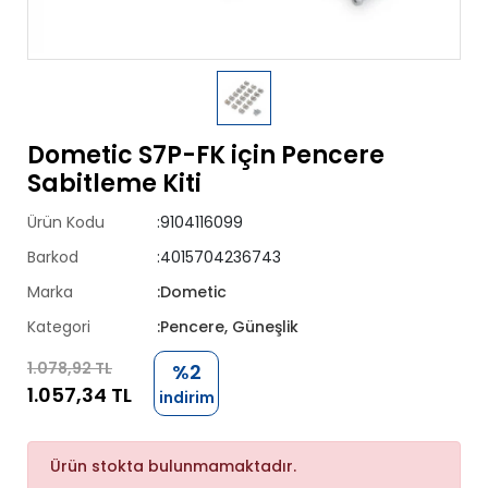
Dometic S7P-FK için Pencere
Sabitleme Kiti
Ürün Kodu
:9104116099
Barkod
:4015704236743
Marka
:Dometic
Kategori
:Pencere, Güneşlik
1.078,92 TL
%2
1.057,34 TL
indirim
Ürün stokta bulunmamaktadır.