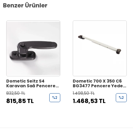
Benzer Ürünler
Dometic Seitz S4
Dometic 700 X 350 C6
Karavan Sağ Pencere
BG3477 Pencere Yedek
Kilidi
Kolu Tek
832,50 TL
1.498,50 TL
%2
%2
815,85 TL
1.468,53 TL