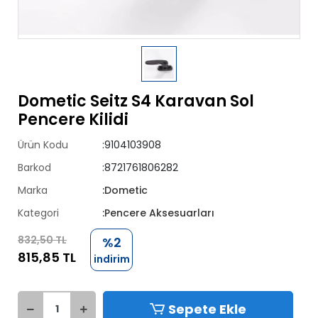
Dometic Seitz S4 Karavan Sol
Pencere Kilidi
Ürün Kodu
:9104103908
Barkod
:8721761806282
Marka
:Dometic
Kategori
:Pencere Aksesuarları
832,50 TL
%2
815,85 TL
indirim
Sepete Ekle