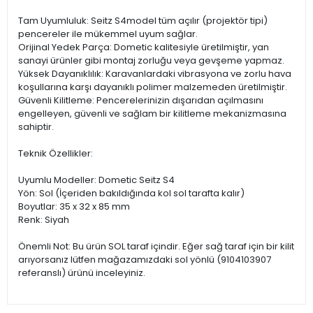
Tam Uyumluluk: Seitz S4model tüm açılır (projektör tipi)
pencereler ile mükemmel uyum sağlar.
Orijinal Yedek Parça: Dometic kalitesiyle üretilmiştir, yan
sanayi ürünler gibi montaj zorluğu veya gevşeme yapmaz.
Yüksek Dayanıklılık: Karavanlardaki vibrasyona ve zorlu hava
koşullarına karşı dayanıklı polimer malzemeden üretilmiştir.
Güvenli Kilitleme: Pencerelerinizin dışarıdan açılmasını
engelleyen, güvenli ve sağlam bir kilitleme mekanizmasına
sahiptir.
Teknik Özellikler:
Uyumlu Modeller: Dometic Seitz S4
Yön: Sol (İçeriden bakıldığında kol sol tarafta kalır)
Boyutlar: 35 x 32 x 85 mm
Renk: Siyah
Önemli Not: Bu ürün SOL taraf içindir. Eğer sağ taraf için bir kilit
arıyorsanız lütfen mağazamızdaki sol yönlü (9104103907
referanslı) ürünü inceleyiniz.