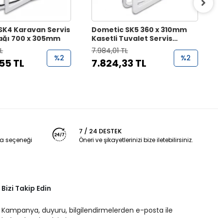
SK4 Karavan Servis
Dometic SK5 360 x 310mm
pağı 700 x 305mm
Kasetli Tuvalet Servis
Kapağı
L
7.984,01 TL
%2
%2
55 TL
7.824,33 TL
7 / 24 DESTEK
a seçeneği
Öneri ve şikayetlerinizi bize iletebilirsiniz.
Bizi Takip Edin
Kampanya, duyuru, bilgilendirmelerden e-posta ile