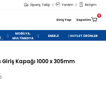
Sipariş Takip
Yardım
İletişim
|
|
0
Giriş Yap
Sepetim
MOBİLYA,
ENERJİ
OUTLET ÜRÜNLER
/
MULTİMEDYA
 Giriş Kapağı 1000 x 305mm
0