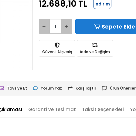
12.688,10 TL
indirim
Sepete Ekle
Güvenli Alışveriş
İade ve Değişim
Tavsiye Et
Yorum Yaz
Karşılaştır
Ürün Öneriler
çıklaması
Garanti ve Teslimat
Taksit Seçenekleri
Yo