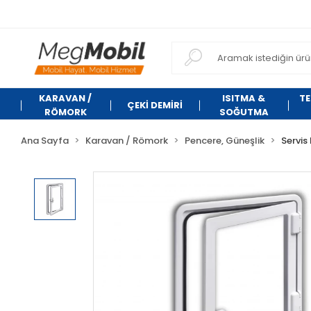
KARAVAN /
ISITMA &
TE
ÇEKİ DEMİRİ
RÖMORK
SOĞUTMA
Ana Sayfa
Karavan / Römork
Pencere, Güneşlik
Servis