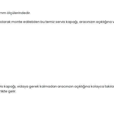
05mm ölçülerindedir.
arak monte edilebilen bu temiz servis kapağı, aracınızın açıklığına vid
s kapağı, vidaya gerek kalmadan aracınızın açıklığına kolayca takılab
ikte gelir.