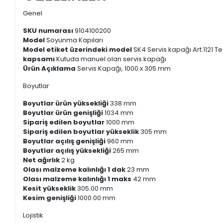
Genel
SKU numarası
9104100200
Model
Soyunma Kapıları
Model etiket üzerindeki model
SK4 Servis kapağı Art.1121 T
kapsamı
Kutuda manuel olan servis kapağı
Ürün Açıklama
Servis Kapağı, 1000 x 305 mm
Boyutlar
Boyutlar ürün yüksekliği
338 mm
Boyutlar ürün genişliği
1034 mm
Sipariş edilen boyutlar
1000 mm
Sipariş edilen boyutlar yükseklik
305 mm
Boyutlar açılış genişliği
960 mm
Boyutlar açılış yüksekliği
265 mm
Net ağırlık
2 kg
Olası malzeme kalınlığı 1 dak
23 mm
Olası malzeme kalınlığı 1 maks
42 mm
Kesit yükseklik
305.00 mm
Kesim genişliği
1000.00 mm
Lojistik