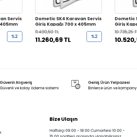
an Servis
Dometic SK4 Karavan Servis
Dometic 
 x 405mm
Giriş Kapağı 700 x 405mm
Giriş Ka
11.490,50 TL
10.735,25 T
%2
%2
11.260,69 TL
10.520,
Güvenli Alışveriş
Geniş Ürün Yelpazesi
Güvenli ve kolay ödeme sistemi
Binlerce ürün ve kampany
Bize Ulaşın
Haftaiçi 09:00 - 18:00 Cumartesi 10:00 -
k
15:00 saatleri arasında ulaşabilirsiniz.