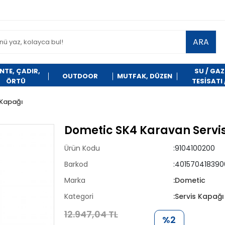
ARA
NTE, ÇADIR,
SU / GAZ
OUTDOOR
MUTFAK, DÜZEN
ÖRTÜ
TESİSATI 
TEMİZLİK
 Kapağı
Dometic SK4 Karavan Servis
Ürün Kodu
:9104100200
Barkod
:401570418390
Marka
:Dometic
Kategori
:Servis Kapağı
12.947,04 TL
%2