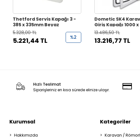
Thetford Servis Kapağı 3 -
Dometic SK4 Karav
385 x 335mm Beyaz
Giriş Kapağı 1000
5.328,00 TL
13.486,50 TL
%2
5.221,44 TL
13.216,77 TL
Hızlı Teslimat
Siparişleriniz en kısa sürede elinize ulaşır.
Kurumsal
Kategoriler
Hakkımızda
Karavan / Römor