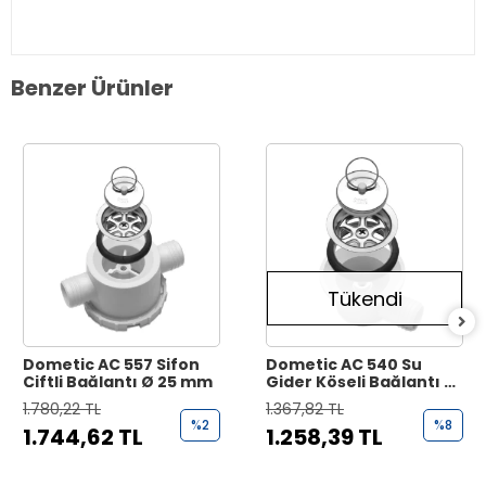
Benzer Ürünler
Tükendi
Dometic AC 557 Sifon
Dometic AC 540 Su
Çiftli Bağlantı Ø 25 mm
Gider Köşeli Bağlantı Ø
20 mm
1.780,22 TL
1.367,82 TL
%2
%8
1.744,62 TL
1.258,39 TL