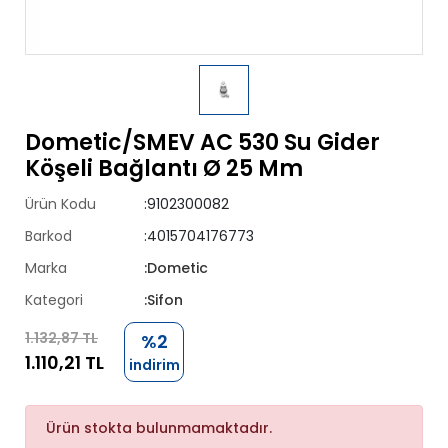
Dometic/SMEV AC 530 Su Gider
Köşeli Bağlantı Ø 25 Mm
Ürün Kodu
:9102300082
Barkod
:4015704176773
Marka
:Dometic
Kategori
:Sifon
1.132,87 TL
%2
1.110,21 TL
indirim
Ürün stokta bulunmamaktadır.