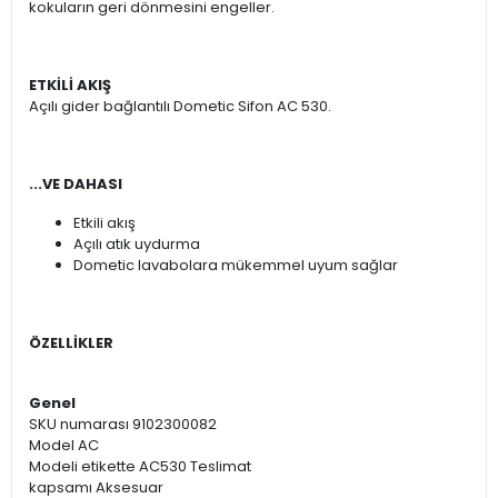
kokuların geri dönmesini engeller.
ETKİLİ AKIŞ
Açılı gider bağlantılı Dometic Sifon AC 530.
...VE DAHASI
Etkili akış
Açılı atık uydurma
Dometic lavabolara mükemmel uyum sağlar
ÖZELLİKLER
Genel
SKU numarası 9102300082
Model AC
Modeli etikette AC530 Teslimat
kapsamı Aksesuar