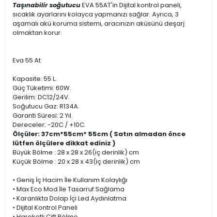
Taşınabilir soğutucu
EVA 55AT'in Dijital kontrol paneli,
sıcaklık ayarlarını kolayca yapmanızı sağlar. Ayrıca, 3
aşamalı akü koruma sistemi, aracınızın aküsünü deşarj
olmaktan korur.
Eva 55 At
Kapasite: 55 L.
Güç Tüketimi: 60W.
Gerilim: DC12/24V.
Soğutucu Gaz: R134A.
Garanti Süresi: 2 Yıl.
Dereceler: -20C / +10C.
Ölçüler: 37cm*55cm* 55cm ( Satın almadan önce
lütfen ölçülere dikkat ediniz )
Büyük Bölme : 28 x 28 x 26(iç derinlik) cm
Küçük Bölme : 20 x 28 x 43(iç derinlik) cm
• Geniş İç Hacim İle Kullanım Kolaylığı
• Max Eco Mod İle Tasarruf Sağlama
• Karanlıkta Dolap İçi Led Aydınlatma
• Dijital Kontrol Paneli
• Hareketli Çift Bölme