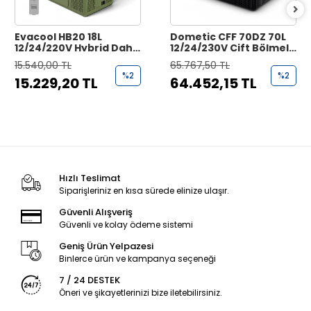
Evacool HB20 18L
Dometic CFF 70DZ 70L
12/24/220V Hybrid Dahili
12/24/230V Çift Bölmeli
Bataryalı Kompresörlü
Kompresörlü
15.540,00 TL
65.767,50 TL
Portatif Buzdolabı
Taşınabilir Buzdolabı
%2
%2
15.229,20 TL
64.452,15 TL
Hızlı Teslimat
Siparişleriniz en kısa sürede elinize ulaşır.
Güvenli Alışveriş
Güvenli ve kolay ödeme sistemi
Geniş Ürün Yelpazesi
Binlerce ürün ve kampanya seçeneği
7 / 24 DESTEK
Öneri ve şikayetlerinizi bize iletebilirsiniz.