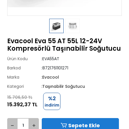
Evacool Eva 55 AT 55L 12-24V
Kompresörlü Taşınabilir Soğutucu
Ürün Kodu
:EVA55AT
Barkod
:8721761101271
Marka
:Evacool
Kategori
:Taşınabilir Soğutucu
15.706,50 TL
%2
15.392,37 TL
indirim
Sepete Ekle