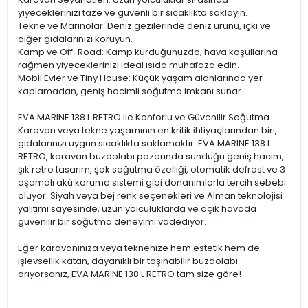
yiyeceklerinizi taze ve güvenli bir sıcaklıkta saklayın.
Tekne ve Marinolar: Deniz gezilerinde deniz ürünü, içki ve
diğer gıdalarınızı koruyun.
Kamp ve Off-Road: Kamp kurduğunuzda, hava koşullarına
rağmen yiyeceklerinizi ideal ısıda muhafaza edin.
Mobil Evler ve Tiny House: Küçük yaşam alanlarında yer
kaplamadan, geniş hacimli soğutma imkanı sunar.
EVA MARINE 138 L RETRO ile Konforlu ve Güvenilir Soğutma
Karavan veya tekne yaşamının en kritik ihtiyaçlarından biri,
gıdalarınızı uygun sıcaklıkta saklamaktır. EVA MARINE 138 L
RETRO, karavan buzdolabı pazarında sunduğu geniş hacim,
şık retro tasarım, şok soğutma özelliği, otomatik defrost ve 3
aşamalı akü koruma sistemi gibi donanımlarla tercih sebebi
oluyor. Siyah veya bej renk seçenekleri ve Alman teknolojisi
yalıtımı sayesinde, uzun yolculuklarda ve açık havada
güvenilir bir soğutma deneyimi vadediyor.
Eğer karavanınıza veya teknenize hem estetik hem de
işlevsellik katan, dayanıklı bir taşınabilir buzdolabı
arıyorsanız, EVA MARINE 138 L RETRO tam size göre!