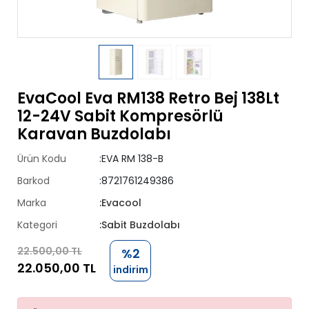
EvaCool Eva RM138 Retro Bej 138Lt
12-24V Sabit Kompresörlü
Karavan Buzdolabı
Ürün Kodu
:EVA RM 138-B
Barkod
:8721761249386
Marka
:Evacool
Kategori
:Sabit Buzdolabı
22.500,00 TL
%2
22.050,00 TL
indirim