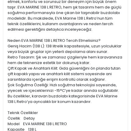
etmek, konforlu ve sorunsuz bir deneyim için büyük önem
taşır. EVA MARINE 138 L RETRO, hem şık tasarımı hem de güçlü
soğutma performansıyla öne çıkan bir taşınabilir buzdolabı
modelidir. Bu makalede, EVA Marine 138 L Retro’nun tüm
teknik özelliklerini, kullanım avantajlarını ve neden tercih
edilmesi gerektiğini detaylıca inceleyeceğiz.
Neden EVA MARINE 138 L RETRO Tercih Etmelisiniz?
Geniş Hacim (138 L): 138 litrelik kapasitesiyle, uzun yolculuklar
veya büyük gruplar için yeterli depolama alanı sunar.
Retro Tasarım: Şık ve zamansız çizgileriyle hem karavanınıza
hem de teknenize estetik bir dokunuş katar.
Çift Kapak ve Anahtarlı Kilit: Gıda güvenliğini ön planda tutan
çift kapaklı yapısı ve anahtarlı kilit sistemi sayesinde ani
sarsıntılarda içeriğe erişim kontrollü olarak sağlanır.
Şok Soğutma Özelliği: Hızlı soğutma teknolojisi sayesinde,
yiyecek ve içeceklerinizi -15°C’ye kadar anında soğutabilir.
Bu özellikler, karavan buzdolabı kategorisinde EVA Marine
138 L Retro’ya ayrıcalıklı bir konum kazandırır.
Teknik Özellikler
Özellik Detay
Model EVA MARINE 138 L RETRO
Kapasite 138 L