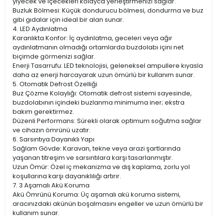
yiyecek ve içecekleri kolayca yerleştirmenizi sağlar.
Buzluk Bölmesi: Küçük dondurucu bölmesi, dondurma ve buz
gibi gıdalar için ideal bir alan sunar.
4. LED Aydınlatma
Karanlıkta Konfor: İç aydınlatma, geceleri veya ağır
aydınlatmanın olmadığı ortamlarda buzdolabı içini net
biçimde görmenizi sağlar.
Enerji Tasarrufu: LED teknolojisi, geleneksel ampullere kıyasla
daha az enerji harcayarak uzun ömürlü bir kullanım sunar.
5. Otomatik Defrost Özelliği
Buz Çözme Kolaylığı: Otomatik defrost sistemi sayesinde,
buzdolabının içindeki buzlanma minimuma iner; ekstra
bakım gerektirmez.
Düzenli Performans: Sürekli olarak optimum soğutma sağlar
ve cihazın ömrünü uzatır.
6. Sarsıntıya Dayanıklı Yapı
Sağlam Gövde: Karavan, tekne veya arazi şartlarında
yaşanan titreşim ve sarsıntılara karşı tasarlanmıştır.
Uzun Ömür: Özel iç mekanizma ve dış kaplama, zorlu yol
koşullarına karşı dayanıklılığı artırır.
7. 3 Aşamalı Akü Koruma
Akü Ömrünü Koruma: Üç aşamalı akü koruma sistemi,
aracınızdaki akünün boşalmasını engeller ve uzun ömürlü bir
kullanım sunar.