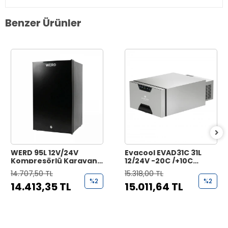
Benzer Ürünler
WERD 95L 12V/24V
Evacool EVAD31C 31L
Kompresörlü Karavan
12/24V -20C /+10C
Buzdolabı - 95 Litre
Çekmece Tipi
14.707,50 TL
15.318,00 TL
Kompresörlü Buzdolabı
%2
%2
14.413,35 TL
15.011,64 TL