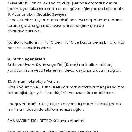
Güvenilir Kullanım: Akü voltaj düşüşlerinde otomatik devre
kesme, yolculuk sırasında enerji güvenliğini garanti altına alır.
8. Ayarlanabilir Sıcaklık Seviyesi
Esnek Kontrol: Dış ortam sıcaklığına veya depolanan gıdanın
türüne göre, soğutma seviyesini dilediğiniz şekilde
ayarlayabilirsiniz.
Konforlu Kullanım: +10°C’den -15°C’ye kadar geniş bir aralıkta
hassas sıcaklık kontrolü.
9. Renk Seçenekleri
Şıklık ve Uyum: Siyah veya Bej (Krem) renk alternatifleri,
karavanınızın veya teknenizin dekorasyonuna uyum sağlar.
10. Alman Teknolojisi Yalıtım
Hızlı Soğuma ve Uzun Süreli Koruma: Almanya menşeli yalıtım
teknolojisi, iç ısıyı hızlıca düşürür ve uzun süre sabit tutar.
Enerji Verimliliği: Gelişmiş izolasyon, dış ortam sıcaklığından
minimum düzeyde etkilenmenizi sağlar.
EVA MARINE 138 L RETRO Kullanım Alanları
Karavan Seyahatleri: Uzun yolculuklar sırasında