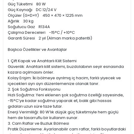
Güç Tüketimi 80 W
Güç Kaynağı DC 12/24 V
Ölçüler (G×D×Y) 450 × 470 × 1225 mm
Ağırlık 30 kg
Soğutucu Gaz R134A
Çalışma Dereceleri -15°C / +10°C
Garanti Süresi 2 yıl (Alman marka patentli)
Başlıca Özellikler ve Avantajlar
1. Çift Kapak ve Anahtarlı Kilit Sistemi
Güvenlik: Anahtarlı kilit sistemi, buzdolabının seyir esnasında
kazara açılmasını önler.
Kolay Erişim: İki bölmeye ayrılmış iç hacim, farklı yiyecek ve
içecekleri ayrı ayrı düzenlemenize olanak tanır.
2. Şok Soğutma Fonksiyonu
Hızlı Soğutma: Yeni eklenen şok soğutma özelliği sayesinde,
-15°C’ye kadar soğutma yaparak et, balık gibi hassas
gıdaları uzun süre taze tutar.
Enerji Verimliliği: 80 W’lık düşük güç tüketimiyle hem güçlü
hem de tasarruflu bir kullanım sunar.
3. Cam Raflar ve Buzluk Bölmesi
Pratik Düzenleme: Ayarlanabilir cam raflar, farklı boyutlardaki