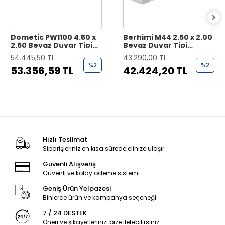
Dometic PW1100 4.50 x
Berhimi M44 2.50 x 2.00
2.50 Beyaz Duvar Tipi
Beyaz Duvar Tipi
Karavan Tentesi
Karavan Tentesi
54.445,50 TL
43.290,00 TL
%2
%2
53.356,59 TL
42.424,20 TL
Hızlı Teslimat
Siparişleriniz en kısa sürede elinize ulaşır.
Güvenli Alışveriş
Güvenli ve kolay ödeme sistemi
Geniş Ürün Yelpazesi
Binlerce ürün ve kampanya seçeneği
7 / 24 DESTEK
Öneri ve şikayetlerinizi bize iletebilirsiniz.