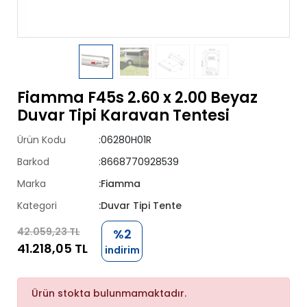
Fiamma F45s 2.60 x 2.00 Beyaz
Duvar Tipi Karavan Tentesi
Ürün Kodu
:06280H01R
Barkod
:8668770928539
Marka
:Fiamma
Kategori
:Duvar Tipi Tente
42.059,23 TL
%2
41.218,05 TL
indirim
Ürün stokta bulunmamaktadır.