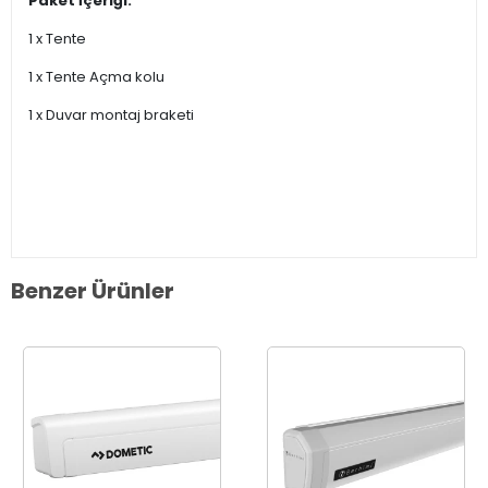
Paket İçeriği:
1 x Tente
1 x Tente Açma kolu
1 x Duvar montaj braketi
Benzer Ürünler