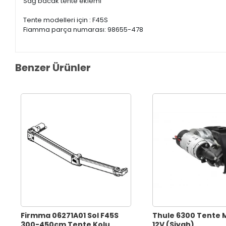
Sağ bacak tente eklemi
Tente modelleri için : F45S
Fiamma parça numarası: 98655-478
Benzer Ürünler
Firmma 06271A01 Sol F45S
Thule 6300 Tente M
300-450cm Tente Kolu
12V (Siyah)