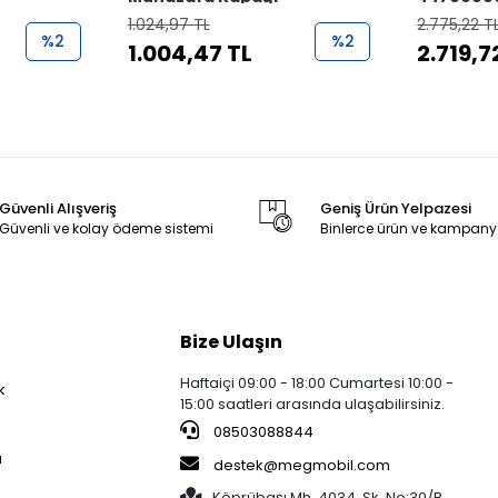
Parçası
1.024,97 TL
2.775,22 T
%2
%2
1.004,47 TL
2.719,7
Güvenli Alışveriş
Geniş Ürün Yelpazesi
Güvenli ve kolay ödeme sistemi
Binlerce ürün ve kampany
Bize Ulaşın
Haftaiçi 09:00 - 18:00 Cumartesi 10:00 -
k
15:00 saatleri arasında ulaşabilirsiniz.
08503088844
a
destek@megmobil.com
Köprübaşı Mh. 4034. Sk. No:30/B