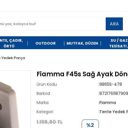
ARA
NTE, ÇADIR,
SU / GAZ
OUTDOOR
MUTFAK, DÜZEN
ÖRTÜ
TESİSATI 
TEMİZLİK
e Yedek Parça
Fiamma F45s Sağ Ayak Döne
Ürün Kodu
:98655-478
Barkod
:872176118790
Marka
:Fiamma
Kategori
:Tente Yedek 
1.198,80 TL
%2