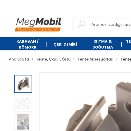
KARAVAN /
ISITMA &
TE
ÇEKİ DEMİRİ
RÖMORK
SOĞUTMA
Ana Sayfa
Tente, Çadır, Örtü
Tente Aksesuarları
Tent