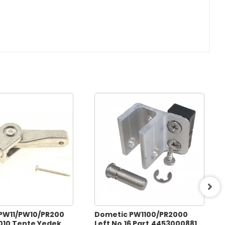
PW11/PW10/PR200
Dometic PW1100/PR2000
10 Tente Yedek
Left No.16 Part.4453000881