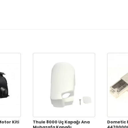
otor Kiti
Thule 8000 Uç Kapağı Ana
Dometic 
Muhazafa Kapağı
44700000