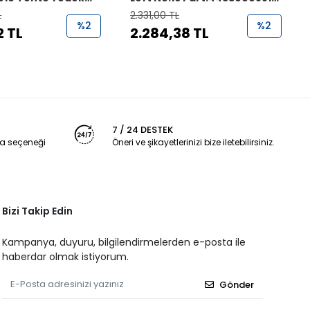
Tente Yedek Parçası
L
2.331,00 TL
%2
%2
2 TL
2.284,38 TL
7 / 24 DESTEK
a seçeneği
Öneri ve şikayetlerinizi bize iletebilirsiniz.
Bizi Takip Edin
Kampanya, duyuru, bilgilendirmelerden e-posta ile
haberdar olmak istiyorum.
Gönder