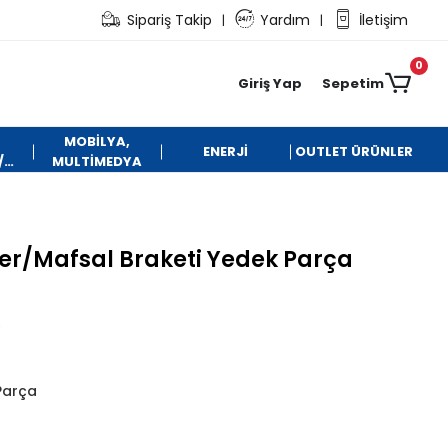
Sipariş Takip
Yardım
İletişim
|
|
0
Giriş Yap
Sepetim
MOBİLYA,
ENERJİ
OUTLET ÜRÜNLER
/
MULTİMEDYA
r/Mafsal Braketi Yedek Parça
9
Parça