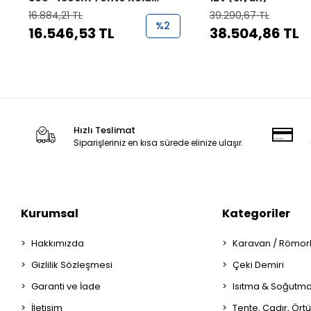
Yedek Parça
16.884,21 TL
39.290,67 TL
%2
16.546,53 TL
38.504,86 TL
Hızlı Teslimat
Siparişleriniz en kısa sürede elinize ulaşır.
Kurumsal
Kategoriler
Hakkımızda
Karavan / Römor
Gizlilik Sözleşmesi
Çeki Demiri
Garanti ve İade
Isıtma & Soğutm
İletişim
Tente, Çadır, Örtü