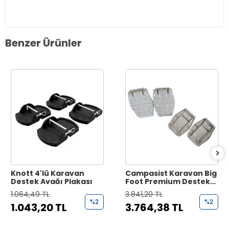
Benzer Ürünler
Knott 4'lü Karavan
Campasist Karavan Big
Destek Ayağı Plakası
Foot Premium Destek
Ayağı Plakası
1.064,49 TL
3.841,20 TL
%2
%2
1.043,20 TL
3.764,38 TL