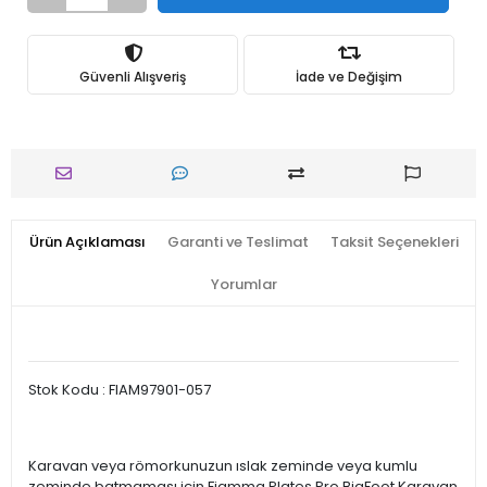
Güvenli Alışveriş
İade ve Değişim
Ürün Açıklaması
Garanti ve Teslimat
Taksit Seçenekleri
Yorumlar
Stok Kodu : FIAM97901-057
Karavan veya römorkunuzun ıslak zeminde veya kumlu
zeminde batmaması için Fiamma Plates Pro BigFoot Karavan