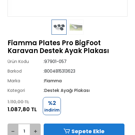
Fiamma Plates Pro BigFoot
Karavan Destek Ayak Plakası
Ürün Kodu
:97901-057
Barkod
:8004815313623
Marka
:Fiamma
Kategori
:Destek Ayağı Plakası
1.110,00 TL
%2
1.087,80 TL
indirim
Sepete Ekle