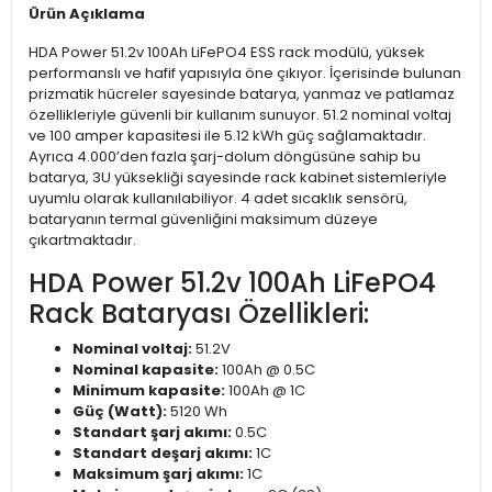
Ürün Açıklama
HDA Power 51.2v 100Ah LiFePO4 ESS rack modülü, yüksek
performanslı ve hafif yapısıyla öne çıkıyor. İçerisinde bulunan
prizmatik hücreler sayesinde batarya, yanmaz ve patlamaz
özellikleriyle güvenli bir kullanım sunuyor. 51.2 nominal voltaj
ve 100 amper kapasitesi ile 5.12 kWh güç sağlamaktadır.
Ayrıca 4.000’den fazla şarj-dolum döngüsüne sahip bu
batarya, 3U yüksekliği sayesinde rack kabinet sistemleriyle
uyumlu olarak kullanılabiliyor. 4 adet sıcaklık sensörü,
bataryanın termal güvenliğini maksimum düzeye
çıkartmaktadır.
HDA Power 51.2v 100Ah LiFePO4
Rack Bataryası Özellikleri:
Nominal voltaj:
51.2V
Nominal kapasite:
100Ah @ 0.5C
Minimum kapasite:
100Ah @ 1C
Güç (Watt):
5120 Wh
Standart şarj akımı:
0.5C
Standart deşarj akımı:
1C
Maksimum şarj akımı:
1C