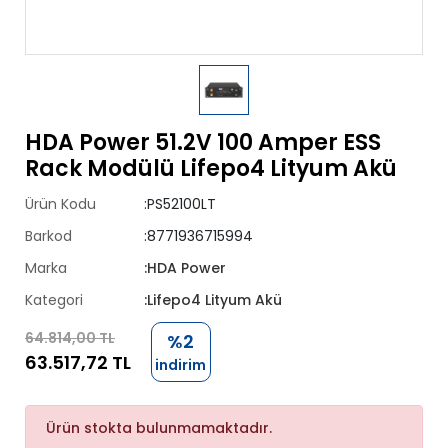
HDA Power 51.2V 100 Amper ESS
Rack Modülü Lifepo4 Lityum Akü
Ürün Kodu
:PS52100LT
Barkod
:8771936715994
Marka
:HDA Power
Kategori
:Lifepo4 Lityum Akü
64.814,00 TL
%2
63.517,72 TL
indirim
Ürün stokta bulunmamaktadır.