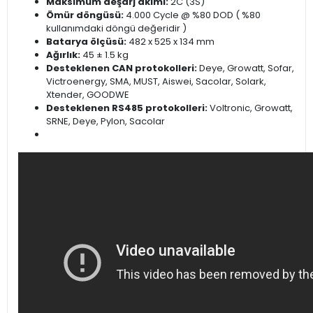
Maksimum deşarj akımı:
2C (3S)
Ömür döngüsü:
4.000 Cycle @ %80 DOD ( %80
kullanımdaki döngü değeridir )
Batarya ölçüsü:
482 x 525 x 134 mm
Ağırlık:
45 ± 1.5 kg
Desteklenen CAN protokolleri:
Deye, Growatt, Sofar,
Victroenergy, SMA, MUST, Aiswei, Sacolar, Solark,
Xtender, GOODWE
Desteklenen RS485 protokolleri:
Voltronic, Growatt,
SRNE, Deye, Pylon, Sacolar