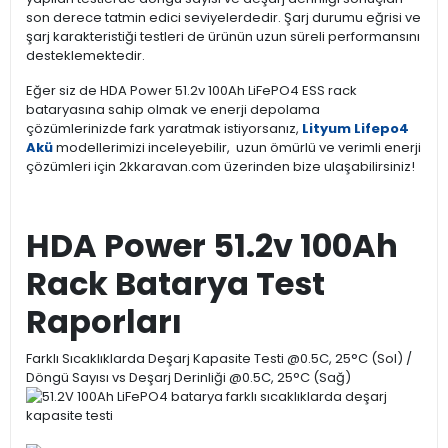
son derece tatmin edici seviyelerdedir. Şarj durumu eğrisi ve
şarj karakteristiği testleri de ürünün uzun süreli performansını
desteklemektedir.
Eğer siz de HDA Power 51.2v 100Ah LiFePO4 ESS rack
bataryasına sahip olmak ve enerji depolama
çözümlerinizde fark yaratmak istiyorsanız,
Lityum Lifepo4
Akü
modellerimizi inceleyebilir, uzun ömürlü ve verimli enerji
çözümleri için 2kkaravan.com üzerinden bize ulaşabilirsiniz!
HDA Power 51.2v 100Ah
Rack Batarya Test
Raporları
Farklı Sıcaklıklarda Deşarj Kapasite Testi @0.5C, 25°C (Sol) /
Döngü Sayısı vs Deşarj Derinliği @0.5C, 25°C (Sağ)