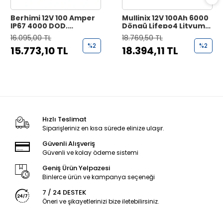
Berhimi 12V 100 Amper
Mullinix 12V 100Ah 6000
IP67 4000 DOD,
Döngü Lifepo4 Lityum
Marin/Karavan Lifepo4
Akü
16.095,00 TL
18.769,50 TL
Lityum Akü
%2
%2
15.773,10 TL
18.394,11 TL
Hızlı Teslimat
Siparişleriniz en kısa sürede elinize ulaşır.
Güvenli Alışveriş
Güvenli ve kolay ödeme sistemi
Geniş Ürün Yelpazesi
Binlerce ürün ve kampanya seçeneği
7 / 24 DESTEK
Öneri ve şikayetlerinizi bize iletebilirsiniz.