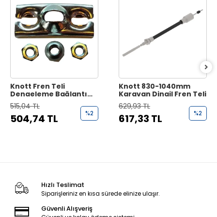
Knott Fren Teli
Knott 830-1040mm
Dengeleme Bağlantı
Karavan Dingil Fren Teli
Aparatı
515,04 TL
629,93 TL
%2
%2
504,74 TL
617,33 TL
Hızlı Teslimat
Siparişleriniz en kısa sürede elinize ulaşır.
Güvenli Alışveriş