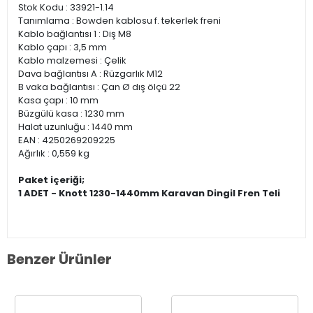
Stok Kodu : 33921-1.14
Tanımlama : Bowden kablosu f. tekerlek freni
Kablo bağlantısı 1 : Diş M8
Kablo çapı : 3,5 mm
Kablo malzemesi : Çelik
Dava bağlantısı A : Rüzgarlık M12
B vaka bağlantısı : Çan Ø dış ölçü 22
Kasa çapı : 10 mm
Büzgülü kasa : 1230 mm
Halat uzunluğu : 1440 mm
EAN : 4250269209225
Ağırlık : 0,559 kg
Paket içeriği;
1 ADET - Knott 1230-1440mm Karavan Dingil Fren Teli
Benzer Ürünler