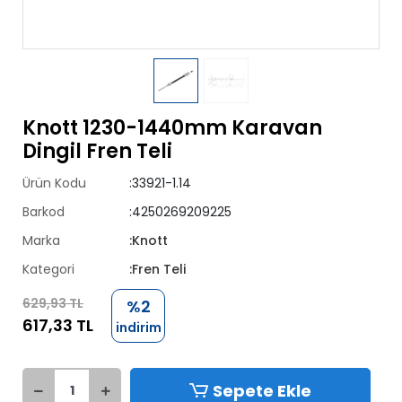
Knott 1230-1440mm Karavan
Dingil Fren Teli
Ürün Kodu
:33921-1.14
Barkod
:4250269209225
Marka
:Knott
Kategori
:Fren Teli
629,93 TL
%2
617,33 TL
indirim
Sepete Ekle