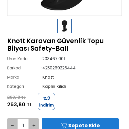
Knott Karavan Güvenlik Topu
Bilyası Safety-Ball
Ürün Kodu
:203467.001
Barkod
:4250269226444
Marka
:Knott
Kategori
:Kaplin Kilidi
269,18 TL
%2
263,80 TL
indirim
Sepete Ekle