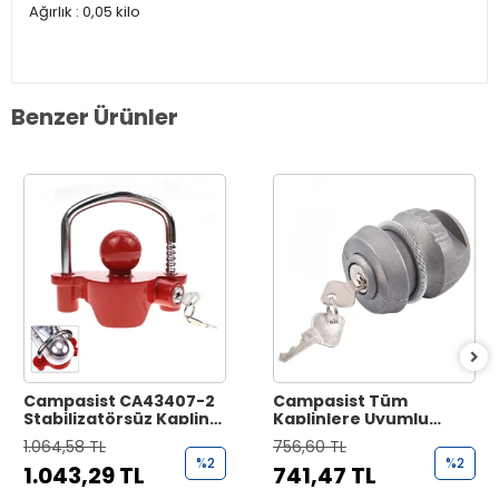
Ağırlık : 0,05 kilo
Benzer Ürünler
Campasist CA43407-2
Campasist Tüm
Stabilizatörsüz Kaplin
Kaplinlere Uyumlu
Uyumlu, Güvenlik
Universal Kaplin
1.064,58 TL
756,60 TL
Kaplin Kilidi
Güvenlik Kilidi
%2
%2
1.043,29 TL
741,47 TL