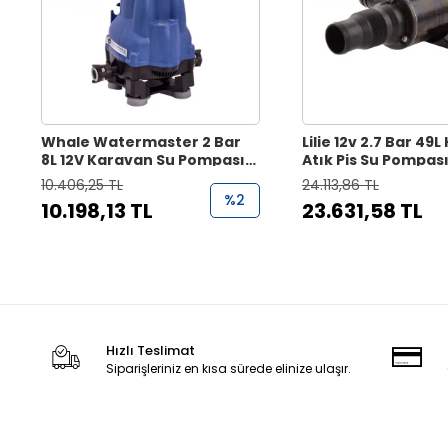
Whale Watermaster 2 Bar
Lilie 12v 2.7 Bar 49
8L 12V Karavan Su Pompası
Atık Pis Su Pompası
Hidrofor
10.406,25 TL
24.113,86 TL
%2
10.198,13 TL
23.631,58 TL
Hızlı Teslimat
Siparişleriniz en kısa sürede elinize ulaşır.