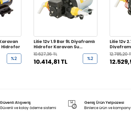
L Karavan
Lilie 12v 1.9 Bar 9L Diyaframlı
Lilie 12v 2.
 Hidrofor
Hidrofor Karavan Su
Diyaframl
Pompası
Karavan 
10.627,36 TL
12.785,20 
%2
%2
10.414,81 TL
12.529,
Güvenli Alışveriş
Geniş Ürün Yelpazesi
Güvenli ve kolay ödeme sistemi
Binlerce ürün ve kampany