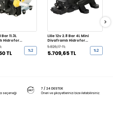
1 Bar 11.3L
Lilie 12v 2.8 Bar 4L Mini
ı Hidrofor
Diyaframlı Hidrofor
Su Pompası
Karavan Su Pompası
TL
5.826,17 TL
%2
%2
50 TL
5.709,65 TL
7 / 24 DESTEK
a seçeneği
Öneri ve şikayetlerinizi bize iletebilirsiniz.