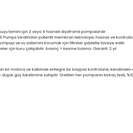
suyu temini için 3 veya 4 hazneli diyaframlı pompalardır.
ILIE Pumps tarafından patentli membran teknolojisi, hassas ve kontrol
ompayı ve su sistemini korumak için filtreler şiddetle tavsiye edilir.
er için kuru çalışabilir. basınç = kesme basıncı. Garanti: 2 yıl.
 bir motora ve kalbinde entegre bir baypas kontrolüne, kendinden em
düşük güç tüketimine sahiptir. Üretilen her pompanın birkaç testi, %100