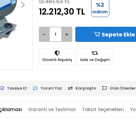
12.461,53 TL
%2
12.212,30 TL
indirim
Sepete Ekle
Güvenli Alışveriş
İade ve Değişim
Tavsiye Et
Yorum Yaz
Karşılaştır
Ürün Öneriler
çıklaması
Garanti ve Teslimat
Taksit Seçenekleri
Yo