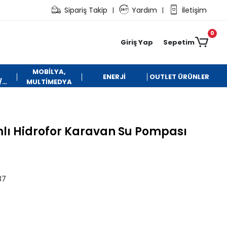
Sipariş Takip
Yardım
İletişim
|
|
0
Giriş Yap
Sepetim
MOBİLYA,
ENERJİ
OUTLET ÜRÜNLER
/
MULTİMEDYA
framlı Hidrofor Karavan Su Pompası
37