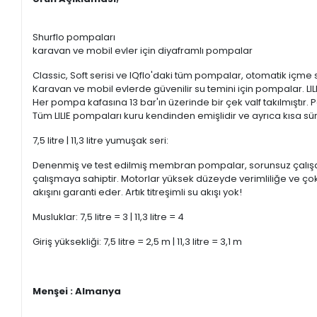
Shurflo pompaları
karavan ve mobil evler için diyaframlı pompalar
Classic, Soft serisi ve IQflo'daki tüm pompalar, otomatik içme 
Karavan ve mobil evlerde güvenilir su temini için pompalar. L
Her pompa kafasına 13 bar'ın üzerinde bir çek valf takılmıştır. P
Tüm LILIE pompaları kuru kendinden emişlidir ve ayrıca kısa sürel
7,5 litre | 11,3 litre yumuşak seri:
Denenmiş ve test edilmiş membran pompalar, sorunsuz çalışan
çalışmaya sahiptir. Motorlar yüksek düzeyde verimliliğe ve çok 
akışını garanti eder. Artık titreşimli su akışı yok!
Musluklar: 7,5 litre = 3 | 11,3 litre = 4
Giriş yüksekliği: 7,5 litre = 2,5 m | 11,3 litre = 3,1 m
Menşei : Almanya