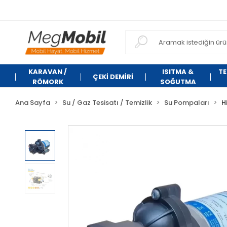
KARAVAN /
ISITMA &
TE
ÇEKİ DEMİRİ
RÖMORK
SOĞUTMA
Ana Sayfa
Su / Gaz Tesisatı / Temizlik
Su Pompaları
H