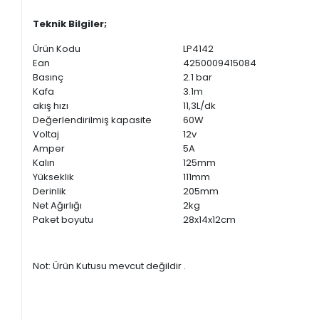
Teknik Bilgiler;
Ürün Kodu
LP4142
Ean
4250009415084
Basınç
2.1 bar
Kafa
3.1m
akış hızı
11,3L/dk
Değerlendirilmiş kapasite
60W
Voltaj
12v
Amper
5A
Kalın
125mm
Yükseklik
111mm
Derinlik
205mm
Net Ağırlığı
2kg
Paket boyutu
28x14x12cm
Not: Ürün Kutusu mevcut değildir .