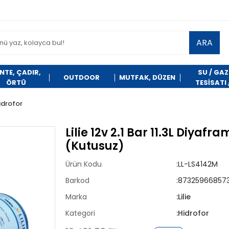
ARA
NTE, ÇADIR,
SU / GAZ
OUTDOOR
MUTFAK, DÜZEN
ÖRTÜ
TESİSATI 
TEMİZLİK
idrofor
Lilie 12v 2.1 Bar 11.3L Diya
(Kutusuz)
Ürün Kodu
:LL-LS4142M
Barkod
:87325966857
Marka
:Lilie
Kategori
:Hidrofor